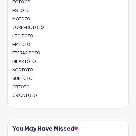
TOTOGP
HSTOTO
M3TOTO
TORPEDOTOTO
LEGITOTO
HMTOTO
FERRARITOTO
PILARTOTO
NOSTOTO
SUNTOTO
CBTOTO
ORIONTOTO
You May Have Missed