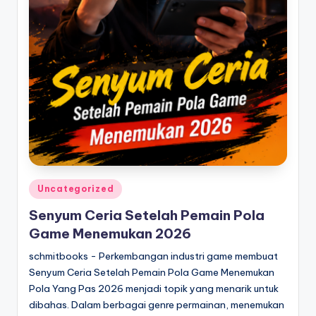
Posted
Uncategorized
in
Senyum Ceria Setelah Pemain Pola
Game Menemukan 2026
schmitbooks - Perkembangan industri game membuat
Senyum Ceria Setelah Pemain Pola Game Menemukan
Pola Yang Pas 2026 menjadi topik yang menarik untuk
dibahas. Dalam berbagai genre permainan, menemukan