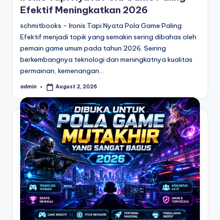
Efektif Meningkatkan 2026
schmitbooks - Ironis Tapi Nyata Pola Game Paling
Efektif menjadi topik yang semakin sering dibahas oleh
pemain game umum pada tahun 2026. Seiring
berkembangnya teknologi dan meningkatnya kualitas
permainan, kemenangan…
admin
August 2, 2026
Posted
by