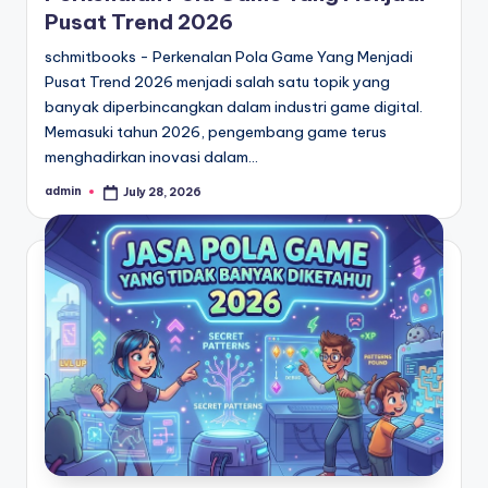
Pusat Trend 2026
schmitbooks - Perkenalan Pola Game Yang Menjadi
Pusat Trend 2026 menjadi salah satu topik yang
banyak diperbincangkan dalam industri game digital.
Memasuki tahun 2026, pengembang game terus
menghadirkan inovasi dalam…
admin
July 28, 2026
Posted
by