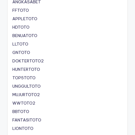
ANGKASABET
FFTOTO
APPLETOTO
HDTOTO
BENUATOTO
LLTOTO
GNTOTO
DOKTERTOTO2
HUNTERTOTO
TOP5TOTO
UNGGULTOTO
MUJURTOTO2
WWTOTO2
BBTOTO
FANTASITOTO
LIONTOTO