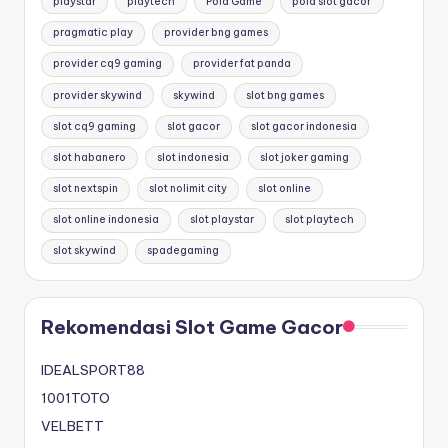
playstar
playtech
Pola Game
pola slot gacor
pragmatic play
provider bng games
provider cq9 gaming
provider fat panda
provider skywind
skywind
slot bng games
slot cq9 gaming
slot gacor
slot gacor indonesia
slot habanero
slot indonesia
slot joker gaming
slot nextspin
slot nolimit city
slot online
slot online indonesia
slot playstar
slot playtech
slot skywind
spadegaming
Rekomendasi Slot Game Gacor
IDEALSPORT88
1001TOTO
VELBETT