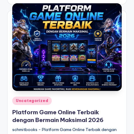
by
Posted
Uncategorized
in
Platform Game Online Terbaik
dengan Bermain Maksimal 2026
schmitbooks - Platform Game Online Terbaik dengan