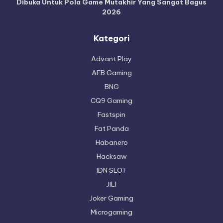
Dibuka Untuk Pola Game Mutakhir Yang Sangat Bagus
2026
Kategori
Advant Play
AFB Gaming
BNG
CQ9 Gaming
Fastspin
Fat Panda
Habanero
Hacksaw
IDN SLOT
JILI
Joker Gaming
Microgaming