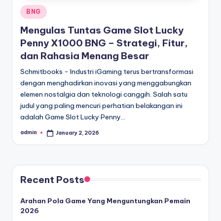
Posted
BNG
in
Mengulas Tuntas Game Slot Lucky
Penny X1000 BNG – Strategi, Fitur,
dan Rahasia Menang Besar
Schmitbooks - Industri iGaming terus bertransformasi
dengan menghadirkan inovasi yang menggabungkan
elemen nostalgia dan teknologi canggih. Salah satu
judul yang paling mencuri perhatian belakangan ini
adalah Game Slot Lucky Penny…
admin
January 2, 2026
Posted
by
Recent Posts
Arahan Pola Game Yang Menguntungkan Pemain
2026