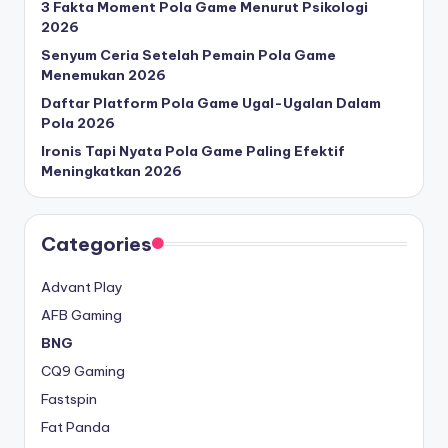
3 Fakta Moment Pola Game Menurut Psikologi
2026
Senyum Ceria Setelah Pemain Pola Game
Menemukan 2026
Daftar Platform Pola Game Ugal-Ugalan Dalam
Pola 2026
Ironis Tapi Nyata Pola Game Paling Efektif
Meningkatkan 2026
Categories
Advant Play
AFB Gaming
BNG
CQ9 Gaming
Fastspin
Fat Panda