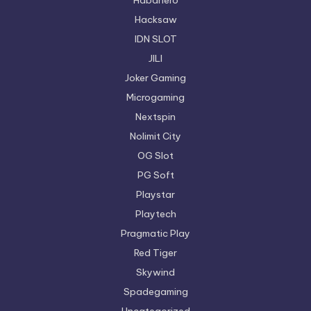
Habanero
Hacksaw
IDN SLOT
JILI
Joker Gaming
Microgaming
Nextspin
Nolimit City
OG Slot
PG Soft
Playstar
Playtech
Pragmatic Play
Red Tiger
Skywind
Spadegaming