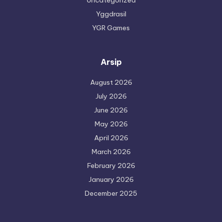
Uncategorized
Yggdrasil
YGR Games
Arsip
August 2026
July 2026
June 2026
May 2026
April 2026
March 2026
February 2026
January 2026
December 2025