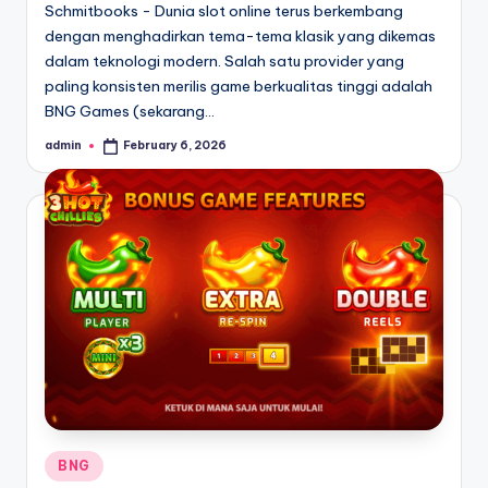
Schmitbooks - Dunia slot online terus berkembang
dengan menghadirkan tema-tema klasik yang dikemas
dalam teknologi modern. Salah satu provider yang
paling konsisten merilis game berkualitas tinggi adalah
BNG Games (sekarang…
admin
February 6, 2026
Posted
by
Posted
BNG
in