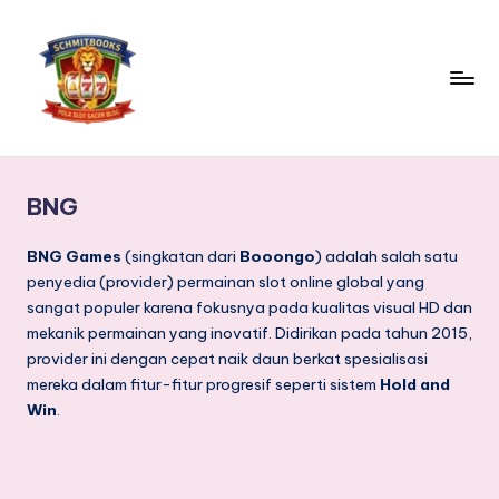
Skip
to
content
BNG
BNG Games
(singkatan dari
Booongo
) adalah salah satu
penyedia (provider) permainan slot online global yang
sangat populer karena fokusnya pada kualitas visual HD dan
mekanik permainan yang inovatif. Didirikan pada tahun 2015,
provider ini dengan cepat naik daun berkat spesialisasi
mereka dalam fitur-fitur progresif seperti sistem
Hold and
Win
.