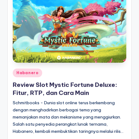
Posted
Habanero
in
Review Slot Mystic Fortune Deluxe:
Fitur, RTP, dan Cara Main
Schmitbooks - Dunia slot online terus berkembang
dengan menghadirkan berbagai tema yang
memanjakan mata dan mekanisme yang menggiurkan.
Salah satu penyedia perangkat lunak ternama,
Habanero, kembali membuktikan taringnya melalui rilis…