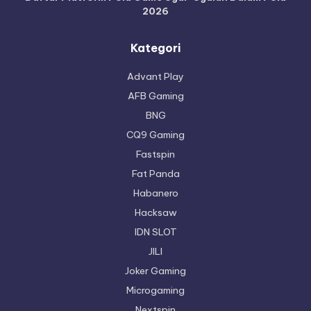
2026
Kategori
Advant Play
AFB Gaming
BNG
CQ9 Gaming
Fastspin
Fat Panda
Habanero
Hacksaw
IDN SLOT
JILI
Joker Gaming
Microgaming
Nextspin