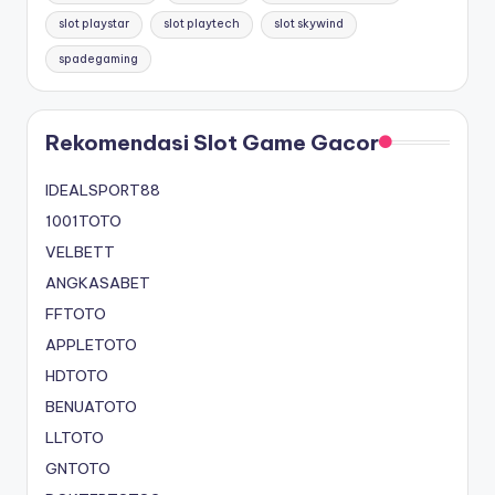
slot playstar
slot playtech
slot skywind
spadegaming
Rekomendasi Slot Game Gacor
IDEALSPORT88
1001TOTO
VELBETT
ANGKASABET
FFTOTO
APPLETOTO
HDTOTO
BENUATOTO
LLTOTO
GNTOTO