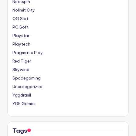
Nextspin
Nolimit City
OG Slot
PG Soft
Playstar
Playtech
Pragmatic Play
Red Tiger
Skywind
Spadegaming
Uncategorized
Yggdrasil
YGR Games
Tags