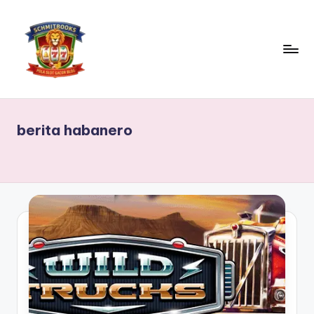
Skip
to
content
berita habanero