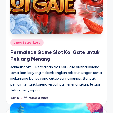
Posted
Uncategorized
in
Permainan Game Slot Koi Gate untuk
Peluang Menang
schmitbooks - Permainan slot Koi Gate dikenal karena
tema ikan koi yang melambangkan keberuntungan serta
mekanisme bonus yang cukup sering muncul. Banyak
pemain tertarik karena visualnya menenangkan, tetapi
tetap menyimpan…
admin
March 3, 2026
Posted
by