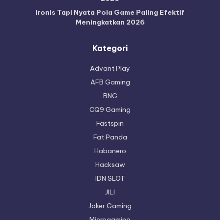
Ironis Tapi Nyata Pola Game Paling Efektif
Meningkatkan 2026
Kategori
Advant Play
AFB Gaming
BNG
CQ9 Gaming
Fastspin
Fat Panda
Habanero
Hacksaw
IDN SLOT
JILI
Joker Gaming
Microgaming