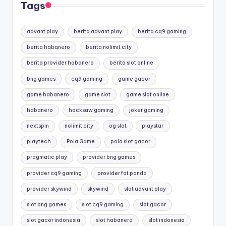
Tags
advant play
berita advant play
berita cq9 gaming
berita habanero
berita nolimit city
berita provider habanero
berita slot online
bng games
cq9 gaming
game gacor
game habanero
game slot
game slot online
habanero
hacksaw gaming
joker gaming
nextspin
nolimit city
og slot
playstar
playtech
Pola Game
pola slot gacor
pragmatic play
provider bng games
provider cq9 gaming
provider fat panda
provider skywind
skywind
slot advant play
slot bng games
slot cq9 gaming
slot gacor
slot gacor indonesia
slot habanero
slot indonesia