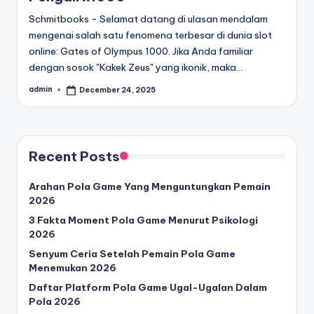
Schmitbooks - Selamat datang di ulasan mendalam
mengenai salah satu fenomena terbesar di dunia slot
online: Gates of Olympus 1000. Jika Anda familiar
dengan sosok "Kakek Zeus" yang ikonik, maka…
admin
December 24, 2025
Posted
by
Recent Posts
Arahan Pola Game Yang Menguntungkan Pemain
2026
3 Fakta Moment Pola Game Menurut Psikologi
2026
Senyum Ceria Setelah Pemain Pola Game
Menemukan 2026
Daftar Platform Pola Game Ugal-Ugalan Dalam
Pola 2026