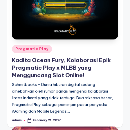
Posted
Pragmatic Play
in
Kadita Ocean Fury, Kolaborasi Epik
Pragmatic Play x MLBB yang
Mengguncang Slot Online!
Schmitbooks - Dunia hiburan digital sedang
dihebohkan oleh rumor panas mengenai kolaborasi
lintas industri yang tidak terduga. Dua raksasa besar,
Pragmatic Play sebagai pemimpin pasar penyedia
iGaming dan Mobile Legends:…
admin
February 21, 2026
Posted
by