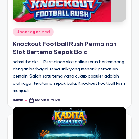
Posted
Uncategorized
in
Knockout Football Rush Permainan
Slot Bertema Sepak Bola
schmitbooks - Permainan slot online terus berkembang
dengan berbagai tema unik yang menarik perhatian
pemain. Salah satu tema yang cukup populer adalah
olahraga, terutama sepak bola. Knockout Football Rush
menjadi…
admin
March 6, 2026
Posted
by