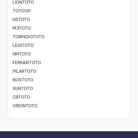
LIONTOTO
TOTOGP
HSTOTO
M3TOTO
TORPEDOTOTO
LEGITOTO
HMTOTO
FERRARITOTO
PILARTOTO
NOSTOTO
SUNTOTO
CBTOTO
ORIONTOTO