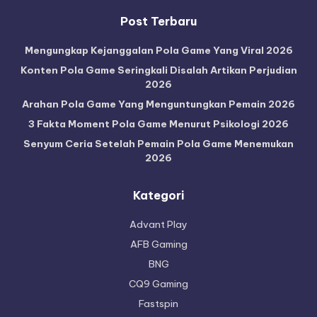
Post Terbaru
Mengungkap Kejanggalan Pola Game Yang Viral 2026
Konten Pola Game Seringkali Disalah Artikan Perjudian
2026
Arahan Pola Game Yang Menguntungkan Pemain 2026
3 Fakta Moment Pola Game Menurut Psikologi 2026
Senyum Ceria Setelah Pemain Pola Game Menemukan
2026
Kategori
Advant Play
AFB Gaming
BNG
CQ9 Gaming
Fastspin