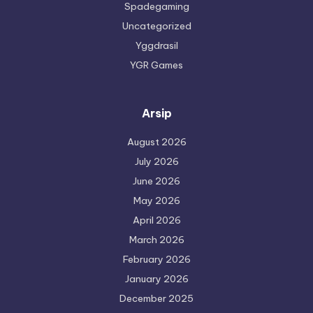
Spadegaming
Uncategorized
Yggdrasil
YGR Games
Arsip
August 2026
July 2026
June 2026
May 2026
April 2026
March 2026
February 2026
January 2026
December 2025