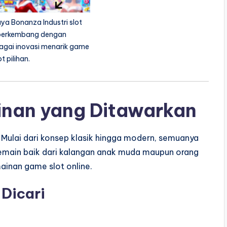
ya Bonanza Industri slot
s berkembang dengan
agai inovasi menarik game
ot pilihan.
nan yang Ditawarkan
 Mulai dari konsep klasik hingga modern, semuanya
emain baik dari kalangan anak muda maupun orang
ainan game slot online.
 Dicari