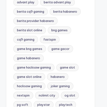
advant play
berita advant play
berita cq9 gaming
berita habanero
berita provider habanero
berita slot online
bng games
cq9 gaming
fastspin
game bng games
game gacor
game habanero
game hacksaw gaming
game slot
game slot online
habanero
hacksaw gaming
joker gaming
nextspin
nolimit city
og slot
pg soft
playstar
playtech