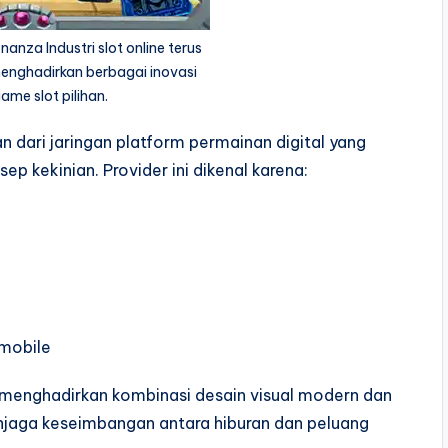
nza Industri slot online terus
nghadirkan berbagai inovasi
ame slot pilihan.
dari jaringan platform permainan digital yang
p kekinian. Provider ini dikenal karena:
mobile
 menghadirkan kombinasi desain visual modern dan
njaga keseimbangan antara hiburan dan peluang