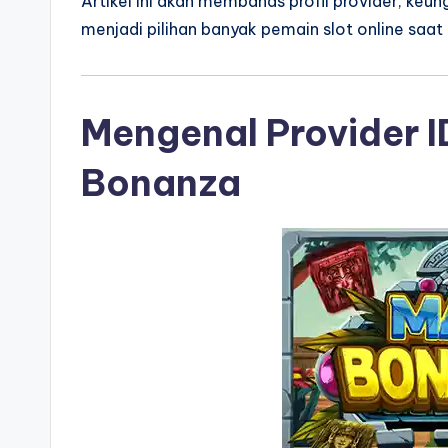
Artikel ini akan membahas profil provider, ke
menjadi pilihan banyak pemain slot online saat i
Mengenal Provider 
Bonanza