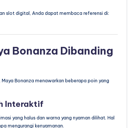
 slot digital, Anda dapat membaca referensi di:
ya Bonanza Dibanding
mun, Maya Bonanza menawarkan beberapa poin yang
h Interaktif
masi yang halus dan warna yang nyaman dilihat. Hal
tanpa mengurangi kenyamanan.