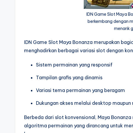
IDN Game Slot Maya Bona
berkembang dengan me
menarik g
IDN Game Slot Maya Bonanza merupakan bagian 
menghadirkan berbagai variasi slot dengan konse
Sistem permainan yang responsif
Tampilan grafis yang dinamis
Variasi tema permainan yang beragam
Dukungan akses melalui desktop maupun 
Berbeda dari slot konvensional, Maya Bonanza
algoritma permainan yang dirancang untuk me