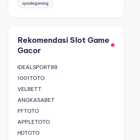
spadegaming
Rekomendasi Slot Game
Gacor
IDEALSPORT88
1001TOTO
VELBETT
ANGKASABET
FFTOTO
APPLETOTO
HDTOTO