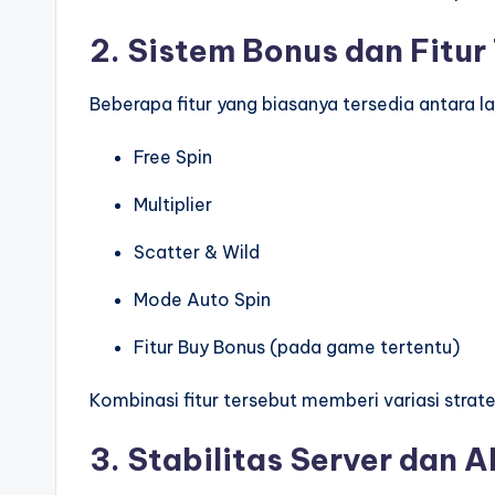
2. Sistem Bonus dan Fitu
Beberapa fitur yang biasanya tersedia antara la
Free Spin
Multiplier
Scatter & Wild
Mode Auto Spin
Fitur Buy Bonus (pada game tertentu)
Kombinasi fitur tersebut memberi variasi strat
3. Stabilitas Server dan 