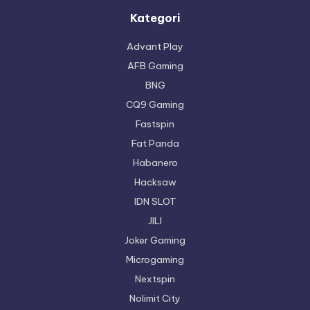
Kategori
Advant Play
AFB Gaming
BNG
CQ9 Gaming
Fastspin
Fat Panda
Habanero
Hacksaw
IDN SLOT
JILI
Joker Gaming
Microgaming
Nextspin
Nolimit City