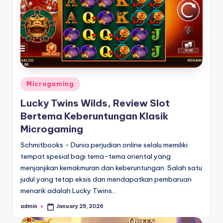
Posted
Microgaming
in
Lucky Twins Wilds, Review Slot
Bertema Keberuntungan Klasik
Microgaming
Schmitbooks - Dunia perjudian online selalu memiliki
tempat spesial bagi tema-tema oriental yang
menjanjikan kemakmuran dan keberuntungan. Salah satu
judul yang tetap eksis dan mendapatkan pembaruan
menarik adalah Lucky Twins…
admin
January 25, 2026
Posted
by