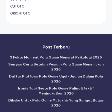
CBTOTO
ORIONTOTO
Post Terbaru
3 Fakta Moment Pola Game Menurut Psikologi 2026
Senyum Ceria Setelah Pemain Pola Game Menemukan
2026
Daftar Platform Pola Game Ugal-Ugalan Dalam Pola
2026
Ironis Tapi Nyata Pola Game Paling Efektif
Meningkatkan 2026
Dibuka Untuk Pola Game Mutakhir Yang Sangat Bagus
2026