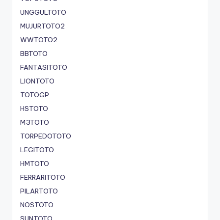
UNGGULTOTO
MUJURTOTO2
WWTOTO2
BBTOTO
FANTASITOTO
LIONTOTO
TOTOGP
HSTOTO
M3TOTO
TORPEDOTOTO
LEGITOTO
HMTOTO
FERRARITOTO
PILARTOTO
NOSTOTO
SUNTOTO