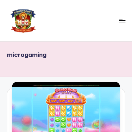
Skip
to
content
microgaming