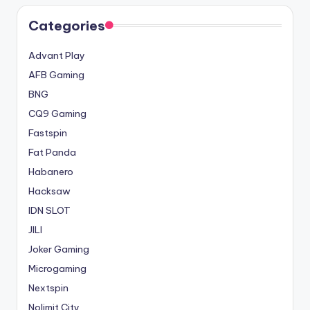
Categories
Advant Play
AFB Gaming
BNG
CQ9 Gaming
Fastspin
Fat Panda
Habanero
Hacksaw
IDN SLOT
JILI
Joker Gaming
Microgaming
Nextspin
Nolimit City