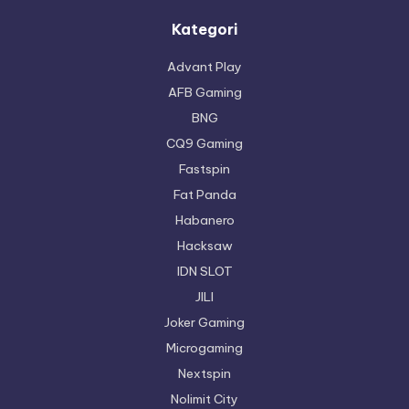
Kategori
Advant Play
AFB Gaming
BNG
CQ9 Gaming
Fastspin
Fat Panda
Habanero
Hacksaw
IDN SLOT
JILI
Joker Gaming
Microgaming
Nextspin
Nolimit City