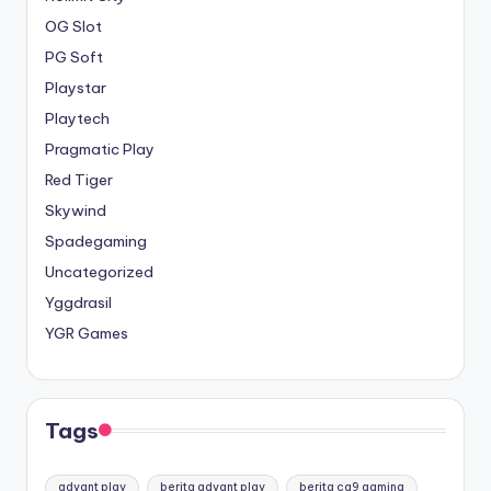
OG Slot
PG Soft
Playstar
Playtech
Pragmatic Play
Red Tiger
Skywind
Spadegaming
Uncategorized
Yggdrasil
YGR Games
Tags
advant play
berita advant play
berita cq9 gaming