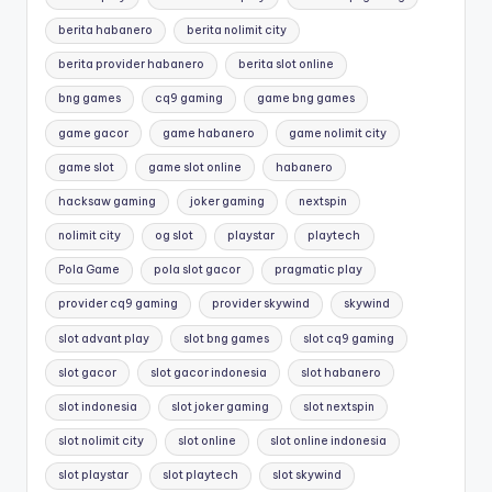
berita habanero
berita nolimit city
berita provider habanero
berita slot online
bng games
cq9 gaming
game bng games
game gacor
game habanero
game nolimit city
game slot
game slot online
habanero
hacksaw gaming
joker gaming
nextspin
nolimit city
og slot
playstar
playtech
Pola Game
pola slot gacor
pragmatic play
provider cq9 gaming
provider skywind
skywind
slot advant play
slot bng games
slot cq9 gaming
slot gacor
slot gacor indonesia
slot habanero
slot indonesia
slot joker gaming
slot nextspin
slot nolimit city
slot online
slot online indonesia
slot playstar
slot playtech
slot skywind