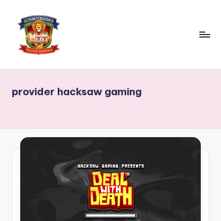
Skip
to
content
provider hacksaw gaming