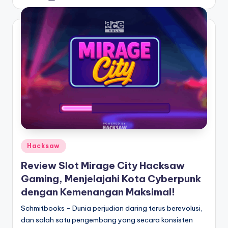
by
Posted
Hacksaw
in
Review Slot Mirage City Hacksaw
Gaming, Menjelajahi Kota Cyberpunk
dengan Kemenangan Maksimal!
Schmitbooks - Dunia perjudian daring terus berevolusi,
dan salah satu pengembang yang secara konsisten