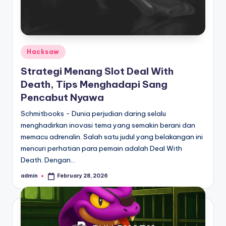
Posted
Hacksaw
in
Strategi Menang Slot Deal With
Death, Tips Menghadapi Sang
Pencabut Nyawa
Schmitbooks - Dunia perjudian daring selalu
menghadirkan inovasi tema yang semakin berani dan
memacu adrenalin. Salah satu judul yang belakangan ini
mencuri perhatian para pemain adalah Deal With
Death. Dengan…
admin
February 28, 2026
Posted
by