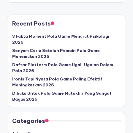
by
Recent Posts
3 Fakta Moment Pola Game Menurut Psikologi
2026
Senyum Ceria Setelah Pemain Pola Game
Menemukan 2026
Daftar Platform Pola Game Ugal-Ugalan Dalam
Pola 2026
Ironis Tapi Nyata Pola Game Paling Efektif
Meningkatkan 2026
Dibuka Untuk Pola Game Mutakhir Yang Sangat
Bagus 2026
Categories