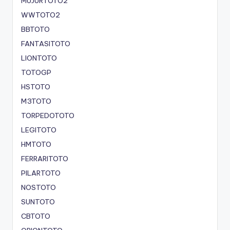
MUJURTOTO2
WWTOTO2
BBTOTO
FANTASITOTO
LIONTOTO
TOTOGP
HSTOTO
M3TOTO
TORPEDOTOTO
LEGITOTO
HMTOTO
FERRARITOTO
PILARTOTO
NOSTOTO
SUNTOTO
CBTOTO