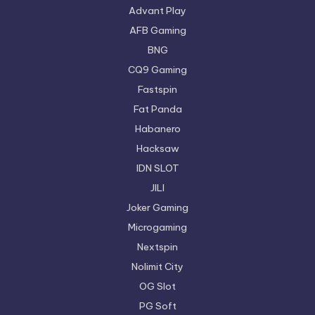
Advant Play
AFB Gaming
BNG
CQ9 Gaming
Fastspin
Fat Panda
Habanero
Hacksaw
IDN SLOT
JILI
Joker Gaming
Microgaming
Nextspin
Nolimit City
OG Slot
PG Soft