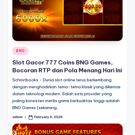
Posted
BNG
in
Slot Gacor 777 Coins BNG Games,
Bocoran RTP dan Pola Menang Hari Ini
Schmitbooks - Dunia slot online terus berkembang
dengan menghadirkan tema-tema klasik yang dikemas
dalam teknologi modern. Salah satu provider yang
paling konsisten merilis game berkualitas tinggi adalah
BNG Games (sekarang…
admin
February 6, 2026
Posted
by