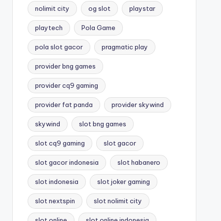
nolimit city
og slot
playstar
playtech
Pola Game
pola slot gacor
pragmatic play
provider bng games
provider cq9 gaming
provider fat panda
provider skywind
skywind
slot bng games
slot cq9 gaming
slot gacor
slot gacor indonesia
slot habanero
slot indonesia
slot joker gaming
slot nextspin
slot nolimit city
slot online
slot online indonesia