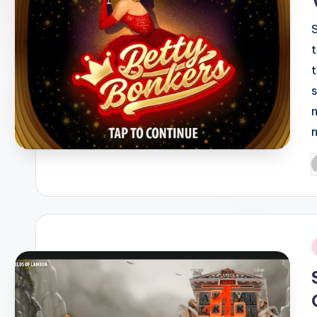
P
b
i