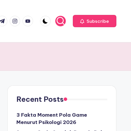
com
r.com
.me
instagram.com
youtube.com
Subscribe
Recent Posts
3 Fakta Moment Pola Game
Menurut Psikologi 2026