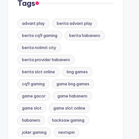
Tags
advant play
berita advant play
berita cq9 gaming
berita habanero
berita nolimit city
berita provider habanero
berita slot online
bng games
cq9 gaming
game bng games
game gacor
game habanero
game slot
game slot online
habanero
hacksaw gaming
joker gaming
nextspin