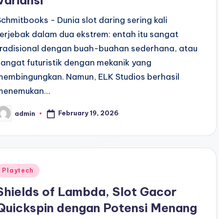
Variansi
Schmitbooks - Dunia slot daring sering kali
terjebak dalam dua ekstrem: entah itu sangat
tradisional dengan buah-buahan sederhana, atau
sangat futuristik dengan mekanik yang
membingungkan. Namun, ELK Studios berhasil
menemukan…
February 19, 2026
admin
osted
y
Posted
Playtech
n
Shields of Lambda, Slot Gacor
Quickspin dengan Potensi Menang