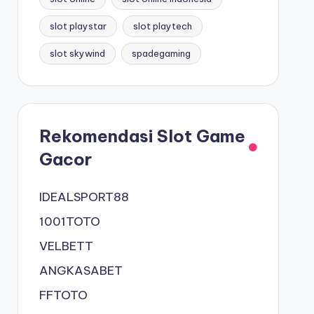
slot playstar
slot playtech
slot skywind
spadegaming
Rekomendasi Slot Game
Gacor
IDEALSPORT88
1001TOTO
VELBETT
ANGKASABET
FFTOTO