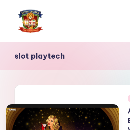
Skip
to
content
slot playtech
i