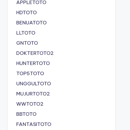
APPLETOTO
HDTOTO
BENUATOTO
LLTOTO
GNTOTO
DOKTERTOTO2
HUNTERTOTO
TOP5TOTO
UNGGULTOTO
MUJURTOTO2
WWTOTO2
BBTOTO
FANTASITOTO