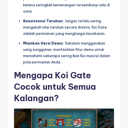
karena seringkali kemenangan tersembunyi ada di
sana.
Konsistensi Taruhan:
Jangan terlalu sering
mengubah nilai taruhan secara drastis. Koi Gate
adalah permainan yang menghargai kesabaran.
Mainkan Versi Demo:
Sebelum menggunakan
uang sungguhan, manfaatkan fitur demo untuk
memahami seberapa sering Ikan Koi muncul dalam
pola permainan Anda.
Mengapa Koi Gate
Cocok untuk Semua
Kalangan?