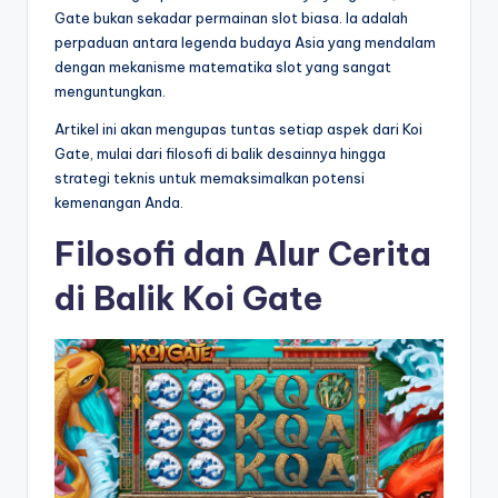
Gate bukan sekadar permainan slot biasa. Ia adalah
perpaduan antara legenda budaya Asia yang mendalam
dengan mekanisme matematika slot yang sangat
menguntungkan.
Artikel ini akan mengupas tuntas setiap aspek dari Koi
Gate, mulai dari filosofi di balik desainnya hingga
strategi teknis untuk memaksimalkan potensi
kemenangan Anda.
Filosofi dan Alur Cerita
di Balik Koi Gate