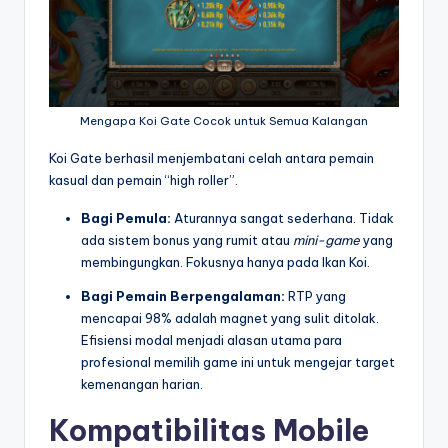
Mengapa Koi Gate Cocok untuk Semua Kalangan
Koi Gate berhasil menjembatani celah antara pemain
kasual dan pemain “high roller”.
Bagi Pemula:
Aturannya sangat sederhana. Tidak
ada sistem bonus yang rumit atau
mini-game
yang
membingungkan. Fokusnya hanya pada Ikan Koi.
Bagi Pemain Berpengalaman:
RTP yang
mencapai 98% adalah magnet yang sulit ditolak.
Efisiensi modal menjadi alasan utama para
profesional memilih game ini untuk mengejar target
kemenangan harian.
Kompatibilitas Mobile