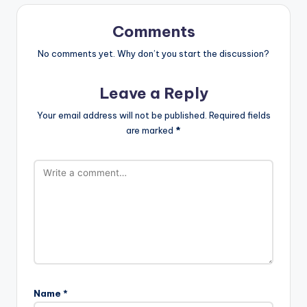
Comments
No comments yet. Why don’t you start the discussion?
Leave a Reply
Your email address will not be published.
Required fields
are marked
*
Name
*