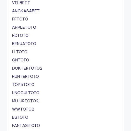
VELBETT
ANGKASABET
FFTOTO
APPLETOTO
HDTOTO
BENUATOTO
LLTOTO
GNTOTO
DOKTERTOTO2
HUNTERTOTO
TOP5TOTO
UNGGULTOTO
MUJURTOTO2
WWTOTO2
BBTOTO
FANTASITOTO