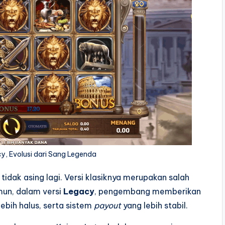
, Evolusi dari Sang Legenda
idak asing lagi. Versi klasiknya merupakan salah
mun, dalam versi
Legacy
, pengembang memberikan
lebih halus, serta sistem
payout
yang lebih stabil.