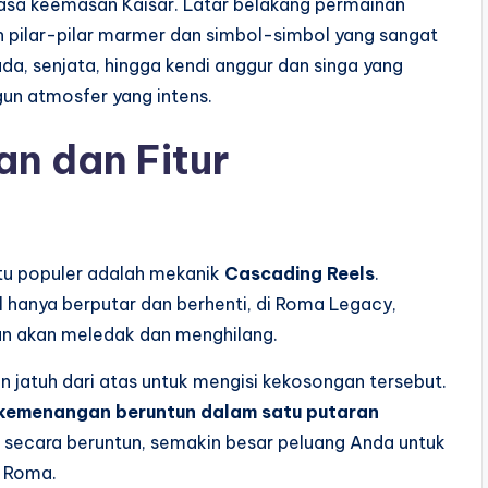
a keemasan Kaisar. Latar belakang permainan
pilar-pilar marmer dan simbol-simbol yang sangat
ada, senjata, hingga kendi anggur dan singa yang
un atmosfer yang intens.
n dan Fitur
tu populer adalah mekanik
Cascading Reels
.
l hanya berputar dan berhenti, di Roma Legacy,
n akan meledak dan menghilang.
an jatuh dari atas untuk mengisi kekosongan tersebut.
kemenangan beruntun dalam satu putaran
 secara beruntun, semakin besar peluang Anda untuk
i Roma.