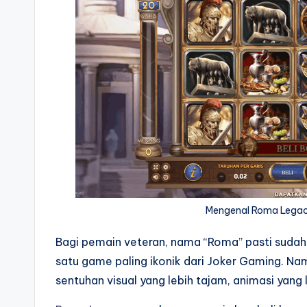
Mengenal Roma Legacy
Bagi pemain veteran, nama “Roma” pasti sudah t
satu game paling ikonik dari Joker Gaming. Na
sentuhan visual yang lebih tajam, animasi yang 