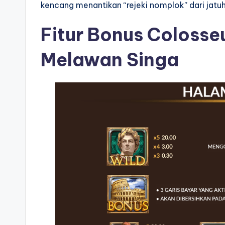
kencang menantikan “rejeki nomplok” dari jatuh
Fitur Bonus Colosse
Melawan Singa