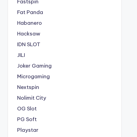
Fastspin
Fat Panda
Habanero
Hacksaw
IDN SLOT
JILI
Joker Gaming
Microgaming
Nextspin
Nolimit City
OG Slot
PG Soft
Playstar