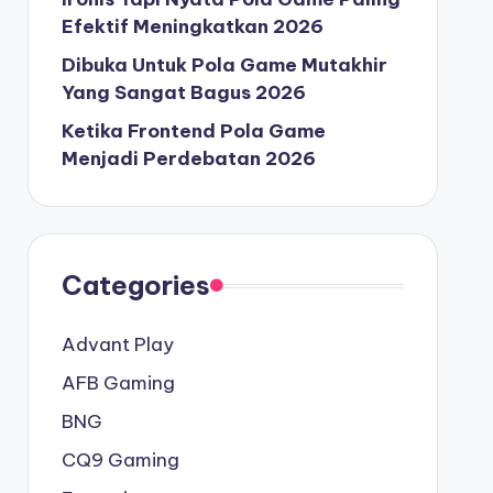
Efektif Meningkatkan 2026
Dibuka Untuk Pola Game Mutakhir
Yang Sangat Bagus 2026
Ketika Frontend Pola Game
Menjadi Perdebatan 2026
Categories
Advant Play
AFB Gaming
BNG
CQ9 Gaming