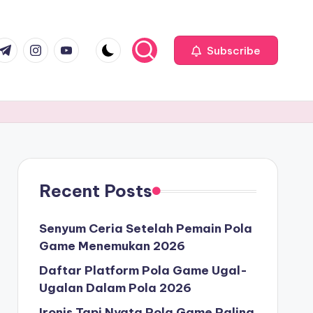
com
r.com
.me
instagram.com
youtube.com
Subscribe
Recent Posts
Senyum Ceria Setelah Pemain Pola
Game Menemukan 2026
Daftar Platform Pola Game Ugal-
Ugalan Dalam Pola 2026
Ironis Tapi Nyata Pola Game Paling