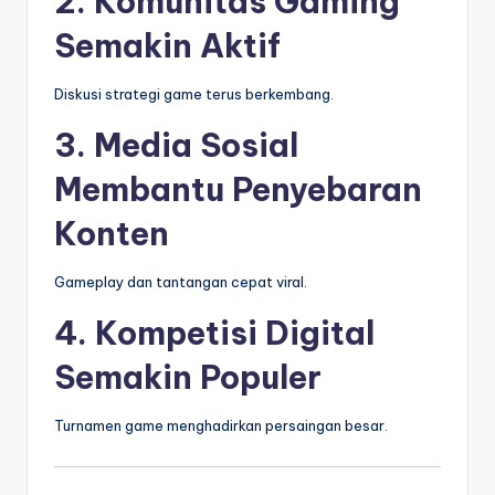
2. Komunitas Gaming
Semakin Aktif
Diskusi strategi game terus berkembang.
3. Media Sosial
Membantu Penyebaran
Konten
Gameplay dan tantangan cepat viral.
4. Kompetisi Digital
Semakin Populer
Turnamen game menghadirkan persaingan besar.