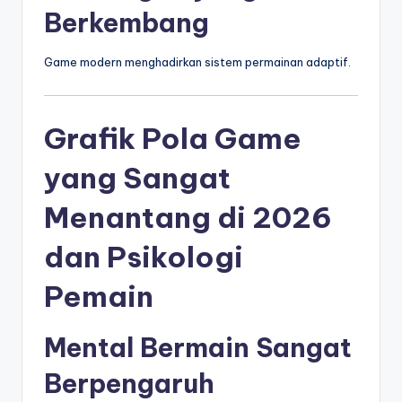
Berkembang
Game modern menghadirkan sistem permainan adaptif.
Grafik Pola Game
yang Sangat
Menantang di 2026
dan Psikologi
Pemain
Mental Bermain Sangat
Berpengaruh