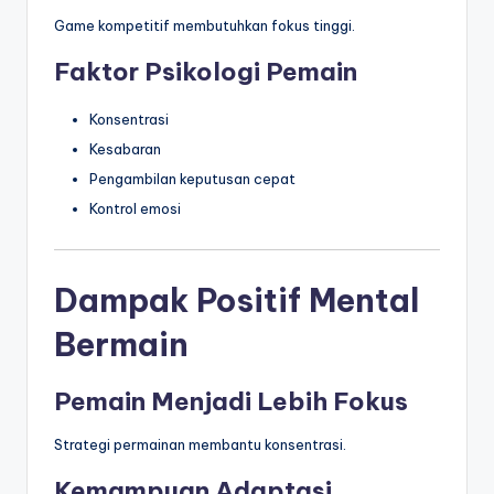
Game kompetitif membutuhkan fokus tinggi.
Faktor Psikologi Pemain
Konsentrasi
Kesabaran
Pengambilan keputusan cepat
Kontrol emosi
Dampak Positif Mental
Bermain
Pemain Menjadi Lebih Fokus
Strategi permainan membantu konsentrasi.
Kemampuan Adaptasi