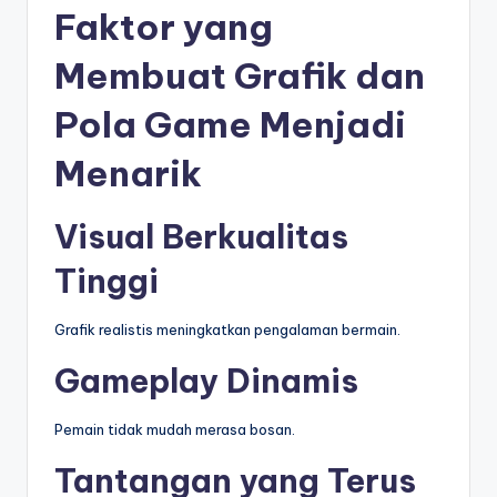
Faktor yang
Membuat Grafik dan
Pola Game Menjadi
Menarik
Visual Berkualitas
Tinggi
Grafik realistis meningkatkan pengalaman bermain.
Gameplay Dinamis
Pemain tidak mudah merasa bosan.
Tantangan yang Terus