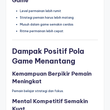
Game
Level permainan lebih rumit
Strategi pemain harus lebih matang
Musuh dalam game semakin cerdas
Ritme permainan lebih cepat
Dampak Positif Pola
Game Menantang
Kemampuan Berpikir Pemain
Meningkat
Pemain belajar strategi dan fokus.
Mental Kompetitif Semakin
Kuat