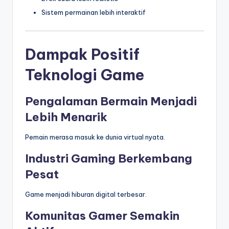
Sistem permainan lebih interaktif
Dampak Positif
Teknologi Game
Pengalaman Bermain Menjadi
Lebih Menarik
Pemain merasa masuk ke dunia virtual nyata.
Industri Gaming Berkembang
Pesat
Game menjadi hiburan digital terbesar.
Komunitas Gamer Semakin