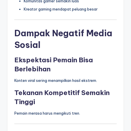
Komunitas gamer semakin luas
Kreator gaming mendapat peluang besar
Dampak Negatif Media
Sosial
Ekspektasi Pemain Bisa
Berlebihan
Konten viral sering menampilkan hasil ekstrem.
Tekanan Kompetitif Semakin
Tinggi
Pemain merasa harus mengikuti tren.