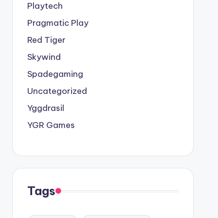
Playtech
Pragmatic Play
Red Tiger
Skywind
Spadegaming
Uncategorized
Yggdrasil
YGR Games
Tags