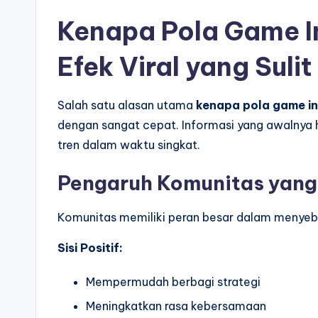
Kenapa Pola Game I
Efek Viral yang Suli
Salah satu alasan utama
kenapa pola game in
dengan sangat cepat. Informasi yang awalnya ha
tren dalam waktu singkat.
Pengaruh Komunitas yang
Komunitas memiliki peran besar dalam menyeba
Sisi Positif:
Mempermudah berbagi strategi
Meningkatkan rasa kebersamaan