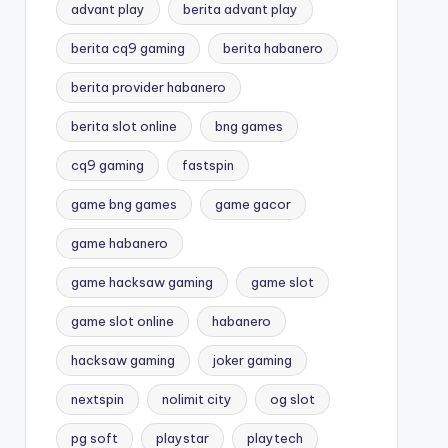
advant play
berita advant play
berita cq9 gaming
berita habanero
berita provider habanero
berita slot online
bng games
cq9 gaming
fastspin
game bng games
game gacor
game habanero
game hacksaw gaming
game slot
game slot online
habanero
hacksaw gaming
joker gaming
nextspin
nolimit city
og slot
pg soft
playstar
playtech