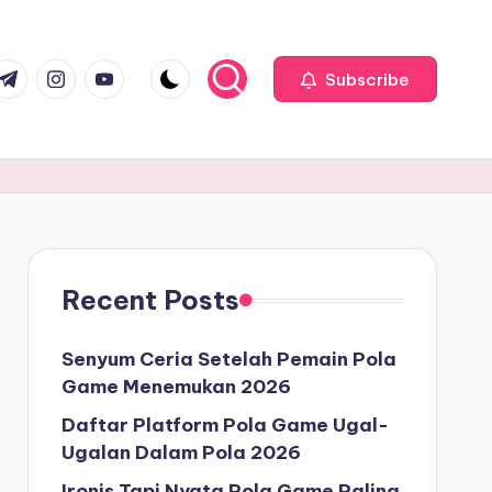
com
r.com
.me
instagram.com
youtube.com
Subscribe
Recent Posts
Senyum Ceria Setelah Pemain Pola
Game Menemukan 2026
Daftar Platform Pola Game Ugal-
Ugalan Dalam Pola 2026
Ironis Tapi Nyata Pola Game Paling