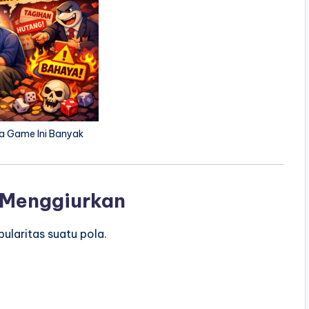
a Game Ini Banyak
 Menggiurkan
ularitas suatu pola.