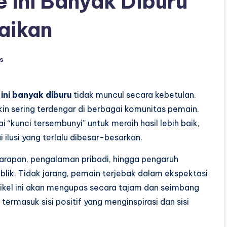
 Ini Banyak Diburu
baikan
s
ini banyak diburu
tidak muncul secara kebetulan.
akin sering terdengar di berbagai komunitas pemain.
“kunci tersembunyi” untuk meraih hasil lebih baik,
ilusi yang terlalu dibesar-besarkan.
 harapan, pengalaman pribadi, hingga pengaruh
blik. Tidak jarang, pemain terjebak dalam ekspektasi
tikel ini akan mengupas secara tajam dan seimbang
, termasuk sisi positif yang menginspirasi dan sisi