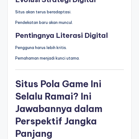
Situs akan terus beradaptasi.
Pendekatan baru akan muncul.
Pentingnya Literasi Digital
Pengguna harus lebih kritis.
Pemahaman menjadi kunci utama.
Situs Pola Game Ini
Selalu Ramai? Ini
Jawabannya dalam
Perspektif Jangka
Panjang