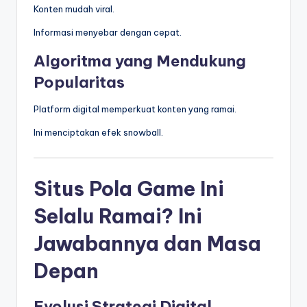
Konten mudah viral.
Informasi menyebar dengan cepat.
Algoritma yang Mendukung
Popularitas
Platform digital memperkuat konten yang ramai.
Ini menciptakan efek snowball.
Situs Pola Game Ini
Selalu Ramai? Ini
Jawabannya dan Masa
Depan
Evolusi Strategi Digital