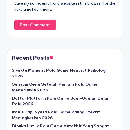
Save my name, email, and website in this browser for the
next time I comment.
Recent Posts
3 Fakta Moment Pola Game Menurut Psikologi
2026
Senyum Ceria Setelah Pemain Pola Game
Menemukan 2026
Daftar Platform Pola Game Ugal-Ugalan Dalam
Pola 2026
Ironis Tapi Nyata Pola Game Paling Efektif
Meningkatkan 2026
Dibuka Untuk Pola Game Mutakhir Yang Sangat