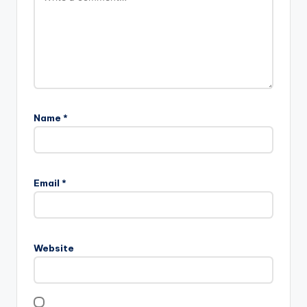
Name
*
Email
*
Website