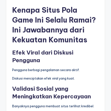
Kenapa Situs Pola
Game Ini Selalu Ramai?
Ini Jawabannya dari
Kekuatan Komunitas
Efek Viral dari Diskusi
Pengguna
Pengguna berbagi pengalaman secara aktif.
Diskusi menciptakan efek viral yang kuat.
Validasi Sosial yang
Meningkatkan Kepercayaan
Banyaknya pengguna membuat situs terlihat kredibel.