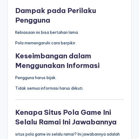
Dampak pada Perilaku
Pengguna
Kebiasaan ini bisa bertahan lama.
Pola memengaruhi cara berpikir.
Keseimbangan dalam
Menggunakan Informasi
Pengguna harus bijak.
Tidak semua informasi harus diikuti.
Kenapa Situs Pola Game Ini
Selalu Ramai Ini Jawabannya
situs pola game ini selalu ramai? Ini jawabannya adalah