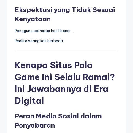
Ekspektasi yang Tidak Sesuai
Kenyataan
Pengguna berharap hasil besar.
Realita sering kali berbeda.
Kenapa Situs Pola
Game Ini Selalu Ramai?
Ini Jawabannya di Era
Digital
Peran Media Sosial dalam
Penyebaran