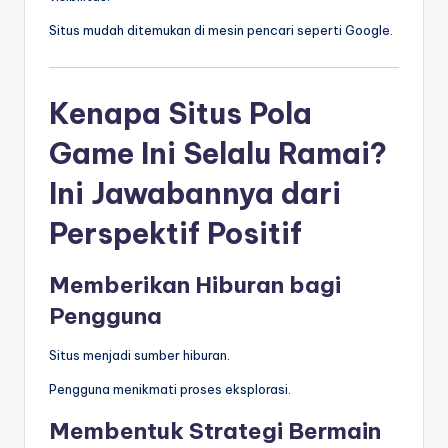
Situs mudah ditemukan di mesin pencari seperti
Google
.
Kenapa Situs Pola
Game Ini Selalu Ramai?
Ini Jawabannya dari
Perspektif Positif
Memberikan Hiburan bagi
Pengguna
Situs menjadi sumber hiburan.
Pengguna menikmati proses eksplorasi.
Membentuk Strategi Bermain