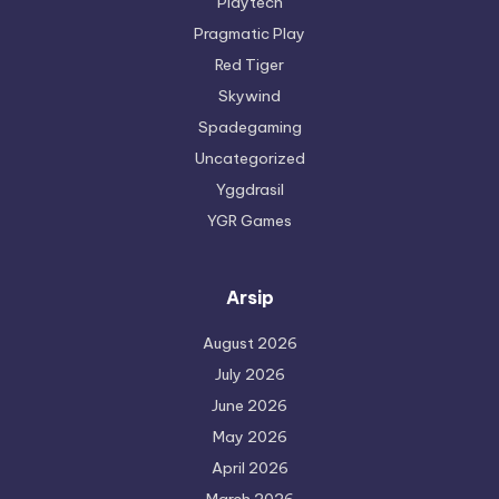
Playtech
Pragmatic Play
Red Tiger
Skywind
Spadegaming
Uncategorized
Yggdrasil
YGR Games
Arsip
August 2026
July 2026
June 2026
May 2026
April 2026