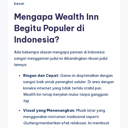
besar.
Mengapa Wealth Inn
Begitu Populer di
Indonesia?
Ada beberapa alasan mengapa pemain di Indonesia
sangat menggemari judul ini dibandingkan ribuan judul
lainnya:
Ringan dan Cepat:
Game ini dioptimalkan dengan
sangat baik untuk perangkat seluler. Di area dengan
koneksi internet yang tidak terlalu stabil pun,
Wealth Inn tetap berjalan mulus tanpa gangguan
lag
.
Visual yang Menenangkan:
Musik latar yang
menggunakan instrumen tradisional seperti
Guzheng
memberikan efek relaksasi. Ini membuat