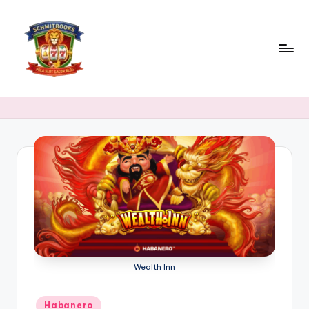
Skip
to
content
Wealth Inn
Posted
Habanero