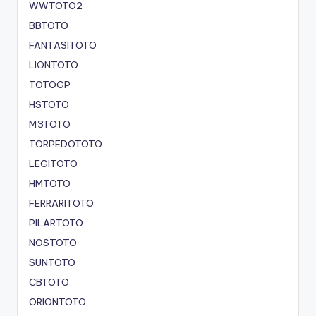
WWTOTO2
BBTOTO
FANTASITOTO
LIONTOTO
TOTOGP
HSTOTO
M3TOTO
TORPEDOTOTO
LEGITOTO
HMTOTO
FERRARITOTO
PILARTOTO
NOSTOTO
SUNTOTO
CBTOTO
ORIONTOTO