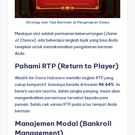
Strategi dan Tips Bermain di Penginapan Dewa
Meskipun slot adalah permainan keberuntungan (
Game
of Chance
), ada beberapa langkah bijak yang bisa Anda
terapkan untuk memaksimalkan pengalaman bermain
Anda:
Pahami RTP (Return to Player)
Wealth Inn
Game Habanero
memiliki tingkat RTP yang
cukup kompetitif, biasanya berada di kisaran
96.64%
. Ini
berarti secara teoritis, dalam jangka panjang, mesin akan
mengembalikan persentase tersebut kepada para
pemain. Selalu cek variasi RTP pada situs tempat Anda
bermain.
Manajemen Modal (Bankroll
Management)