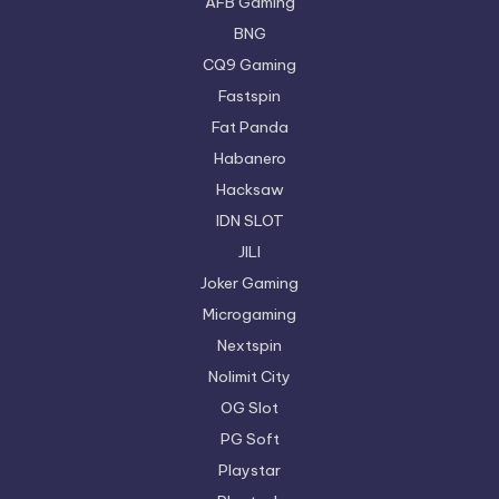
AFB Gaming
BNG
CQ9 Gaming
Fastspin
Fat Panda
Habanero
Hacksaw
IDN SLOT
JILI
Joker Gaming
Microgaming
Nextspin
Nolimit City
OG Slot
PG Soft
Playstar