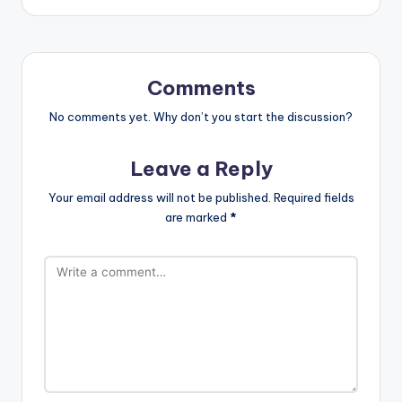
Comments
No comments yet. Why don’t you start the discussion?
Leave a Reply
Your email address will not be published.
Required fields
are marked
*