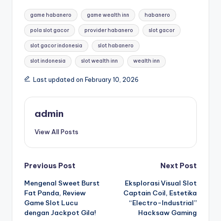
Tags:
game habanero
game wealth inn
habanero
pola slot gacor
provider habanero
slot gacor
slot gacor indonesia
slot habanero
slot indonesia
slot wealth inn
wealth inn
Last updated on February 10, 2026
admin
View All Posts
Post
Previous Post
Next Post
Mengenal Sweet Burst
Eksplorasi Visual Slot
navigation
Fat Panda, Review
Captain Coil, Estetika
Game Slot Lucu
“Electro-Industrial”
dengan Jackpot Gila!
Hacksaw Gaming