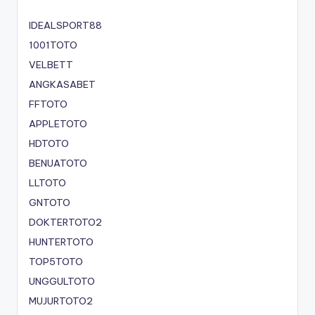
IDEALSPORT88
1001TOTO
VELBETT
ANGKASABET
FFTOTO
APPLETOTO
HDTOTO
BENUATOTO
LLTOTO
GNTOTO
DOKTERTOTO2
HUNTERTOTO
TOP5TOTO
UNGGULTOTO
MUJURTOTO2