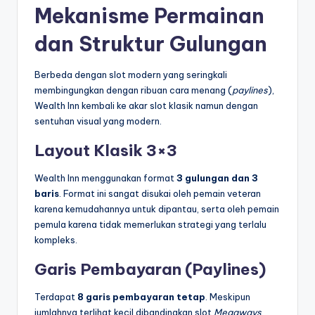
Mekanisme Permainan
dan Struktur Gulungan
Berbeda dengan slot modern yang seringkali
membingungkan dengan ribuan cara menang (
paylines
),
Wealth Inn kembali ke akar slot klasik namun dengan
sentuhan visual yang modern.
Layout Klasik 3×3
Wealth Inn menggunakan format
3 gulungan dan 3
baris
. Format ini sangat disukai oleh pemain veteran
karena kemudahannya untuk dipantau, serta oleh pemain
pemula karena tidak memerlukan strategi yang terlalu
kompleks.
Garis Pembayaran (Paylines)
Terdapat
8 garis pembayaran tetap
. Meskipun
jumlahnya terlihat kecil dibandingkan slot
Megaways
,