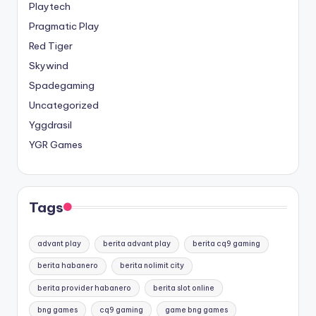
Playtech
Pragmatic Play
Red Tiger
Skywind
Spadegaming
Uncategorized
Yggdrasil
YGR Games
Tags
advant play
berita advant play
berita cq9 gaming
berita habanero
berita nolimit city
berita provider habanero
berita slot online
bng games
cq9 gaming
game bng games