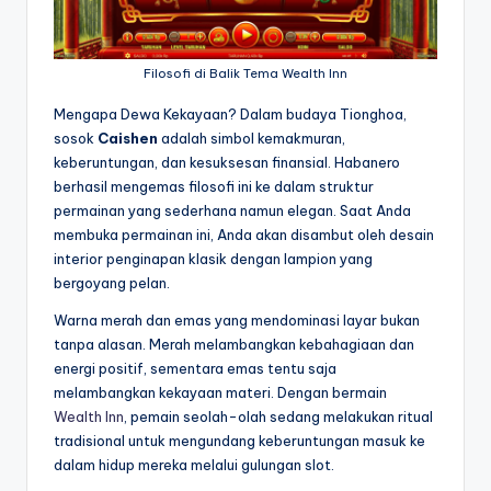
Filosofi di Balik Tema Wealth Inn
Mengapa Dewa Kekayaan? Dalam budaya Tionghoa,
sosok
Caishen
adalah simbol kemakmuran,
keberuntungan, dan kesuksesan finansial. Habanero
berhasil mengemas filosofi ini ke dalam struktur
permainan yang sederhana namun elegan. Saat Anda
membuka permainan ini, Anda akan disambut oleh desain
interior penginapan klasik dengan lampion yang
bergoyang pelan.
Warna merah dan emas yang mendominasi layar bukan
tanpa alasan. Merah melambangkan kebahagiaan dan
energi positif, sementara emas tentu saja
melambangkan kekayaan materi. Dengan bermain
Wealth Inn
, pemain seolah-olah sedang melakukan ritual
tradisional untuk mengundang keberuntungan masuk ke
dalam hidup mereka melalui gulungan slot.