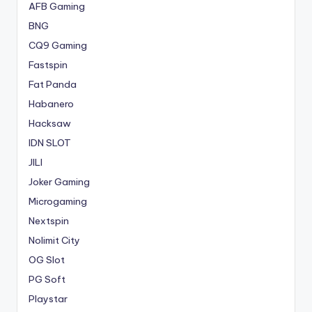
AFB Gaming
BNG
CQ9 Gaming
Fastspin
Fat Panda
Habanero
Hacksaw
IDN SLOT
JILI
Joker Gaming
Microgaming
Nextspin
Nolimit City
OG Slot
PG Soft
Playstar