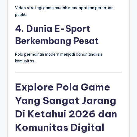
Video strategi game mudah mendapatkan perhatian
publik.
4. Dunia E-Sport
Berkembang Pesat
Pola permainan modern menjadi bahan analisis
komunitas.
Explore Pola Game
Yang Sangat Jarang
Di Ketahui 2026 dan
Komunitas Digital