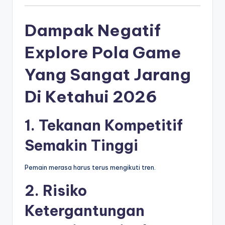
Dampak Negatif
Explore Pola Game
Yang Sangat Jarang
Di Ketahui 2026
1. Tekanan Kompetitif
Semakin Tinggi
Pemain merasa harus terus mengikuti tren.
2. Risiko
Ketergantungan