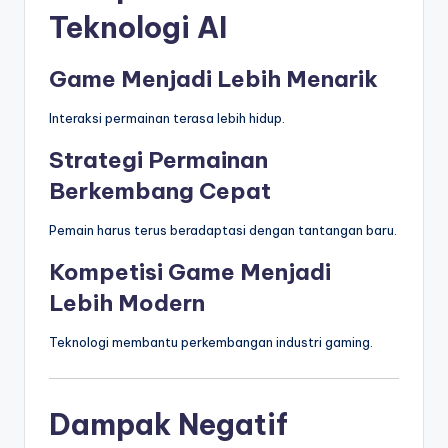
Teknologi AI
Game Menjadi Lebih Menarik
Interaksi permainan terasa lebih hidup.
Strategi Permainan
Berkembang Cepat
Pemain harus terus beradaptasi dengan tantangan baru.
Kompetisi Game Menjadi
Lebih Modern
Teknologi membantu perkembangan industri gaming.
Dampak Negatif