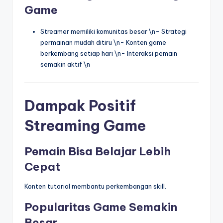
Game
Streamer memiliki komunitas besar \n- Strategi
permainan mudah ditiru \n- Konten game
berkembang setiap hari \n- Interaksi pemain
semakin aktif \n
Dampak Positif
Streaming Game
Pemain Bisa Belajar Lebih
Cepat
Konten tutorial membantu perkembangan skill.
Popularitas Game Semakin
Besar