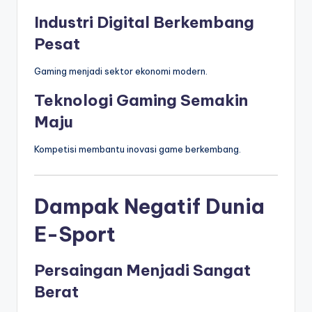
Industri Digital Berkembang
Pesat
Gaming menjadi sektor ekonomi modern.
Teknologi Gaming Semakin
Maju
Kompetisi membantu inovasi game berkembang.
Dampak Negatif Dunia
E-Sport
Persaingan Menjadi Sangat
Berat