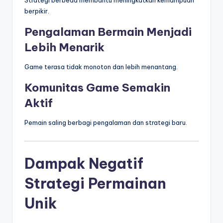
Strategi berbeda membantu meningkatkan kemampuan
berpikir.
Pengalaman Bermain Menjadi
Lebih Menarik
Game terasa tidak monoton dan lebih menantang.
Komunitas Game Semakin
Aktif
Pemain saling berbagi pengalaman dan strategi baru.
Dampak Negatif
Strategi Permainan
Unik