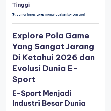
Tinggi
Streamer harus terus menghadirkan konten viral.
Explore Pola Game
Yang Sangat Jarang
Di Ketahui 2026 dan
Evolusi Dunia E-
Sport
E-Sport Menjadi
Industri Besar Dunia