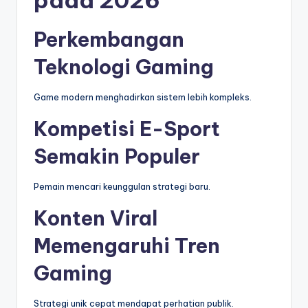
pada 2026
Perkembangan
Teknologi Gaming
Game modern menghadirkan sistem lebih kompleks.
Kompetisi E-Sport
Semakin Populer
Pemain mencari keunggulan strategi baru.
Konten Viral
Memengaruhi Tren
Gaming
Strategi unik cepat mendapat perhatian publik.