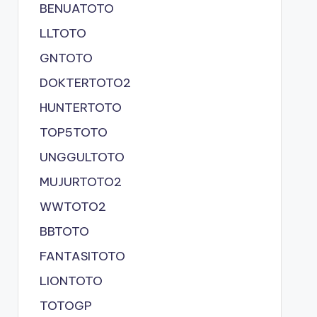
BENUATOTO
LLTOTO
GNTOTO
DOKTERTOTO2
HUNTERTOTO
TOP5TOTO
UNGGULTOTO
MUJURTOTO2
WWTOTO2
BBTOTO
FANTASITOTO
LIONTOTO
TOTOGP