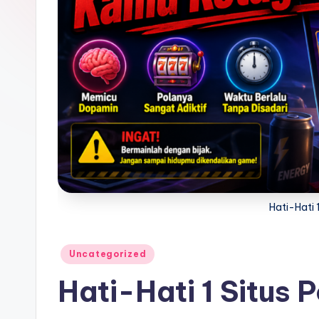
Hati-Hati 
Posted
Uncategorized
in
Hati-Hati 1 Situs 