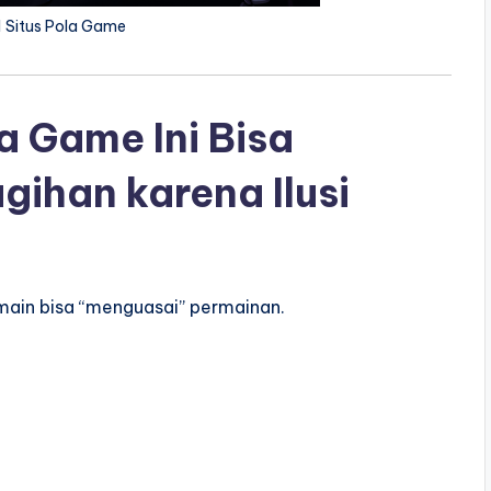
1 Situs Pola Game
la Game Ini Bisa
ihan karena Ilusi
main bisa “menguasai” permainan.