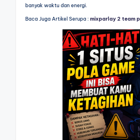
banyak waktu dan energi.
Baca Juga Artikel Serupa :
mixparlay 2 team p