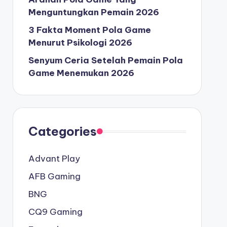
Menguntungkan Pemain 2026
3 Fakta Moment Pola Game
Menurut Psikologi 2026
Senyum Ceria Setelah Pemain Pola
Game Menemukan 2026
Categories
Advant Play
AFB Gaming
BNG
CQ9 Gaming