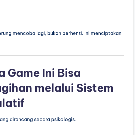
erung mencoba lagi, bukan berhenti. Ini menciptakan
la Game Ini Bisa
ihan melalui Sistem
latif
ng dirancang secara psikologis.