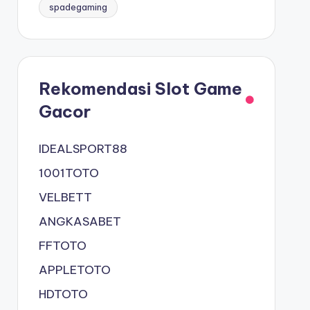
spadegaming
Rekomendasi Slot Game
Gacor
IDEALSPORT88
1001TOTO
VELBETT
ANGKASABET
FFTOTO
APPLETOTO
HDTOTO