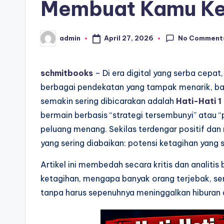
Membuat Kamu Ke
No Comment
April 27, 2026
admin
Posted
by
schmitbooks
– Di era digital yang serba cepa
berbagai pendekatan yang tampak menarik, ba
semakin sering dibicarakan adalah
Hati-Hati 1
bermain berbasis “strategi tersembunyi” atau 
peluang menang. Sekilas terdengar positif dan m
yang sering diabaikan: potensi ketagihan yang s
Artikel ini membedah secara kritis dan analit
ketagihan, mengapa banyak orang terjebak, s
tanpa harus sepenuhnya meninggalkan hiburan d