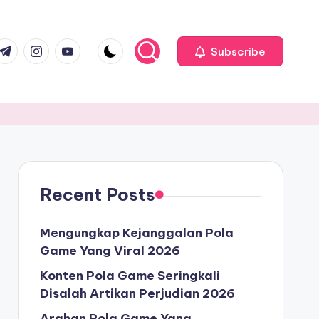
com
r.com
.me
instagram.com
youtube.com
Subscribe
Recent Posts
Mengungkap Kejanggalan Pola
Game Yang Viral 2026
Konten Pola Game Seringkali
Disalah Artikan Perjudian 2026
Arahan Pola Game Yang