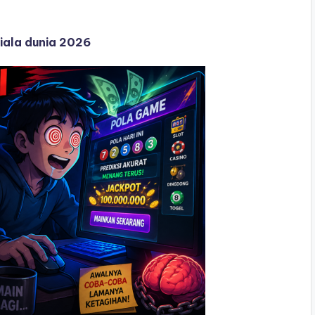
iala dunia 2026