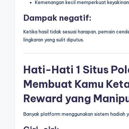
Kemenangan kecil memperkuat keyakinan
Dampak negatif:
Ketika hasil tidak sesuai harapan, pemain cend
lingkaran yang sulit diputus.
Hati-Hati 1 Situs Po
Membuat Kamu Ketag
Reward yang Manipu
Banyak platform menggunakan sistem hadiah ya