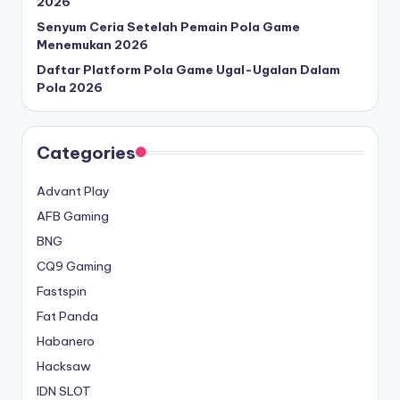
2026
Senyum Ceria Setelah Pemain Pola Game
Menemukan 2026
Daftar Platform Pola Game Ugal-Ugalan Dalam
Pola 2026
Categories
Advant Play
AFB Gaming
BNG
CQ9 Gaming
Fastspin
Fat Panda
Habanero
Hacksaw
IDN SLOT