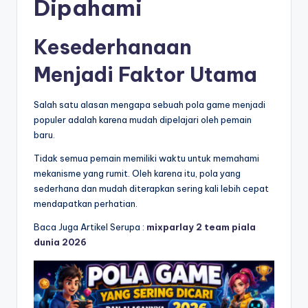
Dipahami
Kesederhanaan
Menjadi Faktor Utama
Salah satu alasan mengapa sebuah pola game menjadi
populer adalah karena mudah dipelajari oleh pemain
baru.
Tidak semua pemain memiliki waktu untuk memahami
mekanisme yang rumit. Oleh karena itu, pola yang
sederhana dan mudah diterapkan sering kali lebih cepat
mendapatkan perhatian.
Baca Juga Artikel Serupa :
mixparlay 2 team piala
dunia 2026