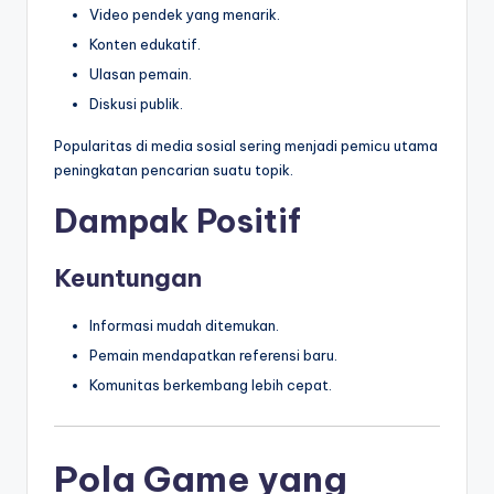
Video pendek yang menarik.
Konten edukatif.
Ulasan pemain.
Diskusi publik.
Popularitas di media sosial sering menjadi pemicu utama
peningkatan pencarian suatu topik.
Dampak Positif
Keuntungan
Informasi mudah ditemukan.
Pemain mendapatkan referensi baru.
Komunitas berkembang lebih cepat.
Pola Game yang