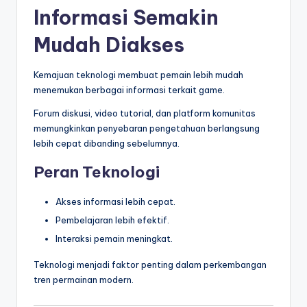
Informasi Semakin
Mudah Diakses
Kemajuan teknologi membuat pemain lebih mudah
menemukan berbagai informasi terkait game.
Forum diskusi, video tutorial, dan platform komunitas
memungkinkan penyebaran pengetahuan berlangsung
lebih cepat dibanding sebelumnya.
Peran Teknologi
Akses informasi lebih cepat.
Pembelajaran lebih efektif.
Interaksi pemain meningkat.
Teknologi menjadi faktor penting dalam perkembangan
tren permainan modern.