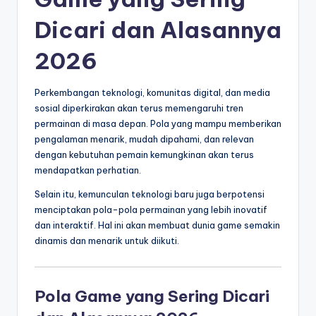
Dicari dan Alasannya
2026
Perkembangan teknologi, komunitas digital, dan media
sosial diperkirakan akan terus memengaruhi tren
permainan di masa depan. Pola yang mampu memberikan
pengalaman menarik, mudah dipahami, dan relevan
dengan kebutuhan pemain kemungkinan akan terus
mendapatkan perhatian.
Selain itu, kemunculan teknologi baru juga berpotensi
menciptakan pola-pola permainan yang lebih inovatif
dan interaktif. Hal ini akan membuat dunia game semakin
dinamis dan menarik untuk diikuti.
Pola Game yang Sering Dicari