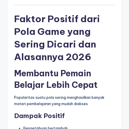
Faktor Positif dari
Pola Game yang
Sering Dicari dan
Alasannya 2026
Membantu Pemain
Belajar Lebih Cepat
Popularitas suatu pola sering menghasilkan banyak
materi pembelajaran yang mudah diakses.
Dampak Positif
Pengetahuan bertambah.