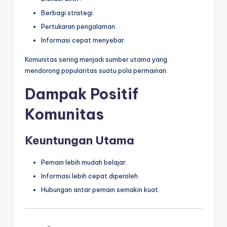
Berbagi strategi.
Pertukaran pengalaman.
Informasi cepat menyebar.
Komunitas sering menjadi sumber utama yang
mendorong popularitas suatu pola permainan.
Dampak Positif
Komunitas
Keuntungan Utama
Pemain lebih mudah belajar.
Informasi lebih cepat diperoleh.
Hubungan antar pemain semakin kuat.