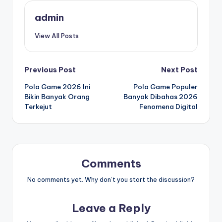
admin
View All Posts
Post
Previous Post
Next Post
Pola Game 2026 Ini
Pola Game Populer
navigation
Bikin Banyak Orang
Banyak Dibahas 2026
Terkejut
Fenomena Digital
Comments
No comments yet. Why don’t you start the discussion?
Leave a Reply