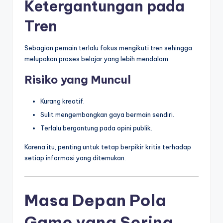
Ketergantungan pada
Tren
Sebagian pemain terlalu fokus mengikuti tren sehingga
melupakan proses belajar yang lebih mendalam.
Risiko yang Muncul
Kurang kreatif.
Sulit mengembangkan gaya bermain sendiri.
Terlalu bergantung pada opini publik.
Karena itu, penting untuk tetap berpikir kritis terhadap
setiap informasi yang ditemukan.
Masa Depan Pola
Game yang Sering