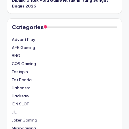
Dibuka Untuk Pola Game Mutakhir Yang Sangat
Bagus 2026
Categories
Advant Play
AFB Gaming
BNG
CQ9 Gaming
Fastspin
Fat Panda
Habanero
Hacksaw
IDN SLOT
JILI
Joker Gaming
Microgaming