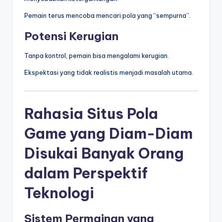
Pemain terus mencoba mencari pola yang “sempurna”.
Potensi Kerugian
Tanpa kontrol, pemain bisa mengalami kerugian.
Ekspektasi yang tidak realistis menjadi masalah utama.
Rahasia Situs Pola
Game yang Diam-Diam
Disukai Banyak Orang
dalam Perspektif
Teknologi
Sistem Permainan yang