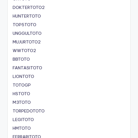
DOKTERTOTO2
HUNTERTOTO
TOP5TOTO
UNGGULTOTO
MUJURTOTO2
WWTOTO2
BBTOTO
FANTASITOTO
LIONTOTO
TOTOGP
HSTOTO
M3TOTO
TORPEDOTOTO
LEGITOTO
HMTOTO
FERRARITOTO