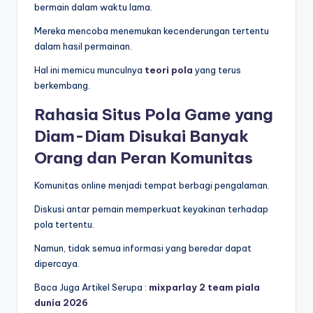
bermain dalam waktu lama.
Mereka mencoba menemukan kecenderungan tertentu
dalam hasil permainan.
Hal ini memicu munculnya
teori pola
yang terus
berkembang.
Rahasia Situs Pola Game yang
Diam-Diam Disukai Banyak
Orang dan Peran Komunitas
Komunitas online menjadi tempat berbagi pengalaman.
Diskusi antar pemain memperkuat keyakinan terhadap
pola tertentu.
Namun, tidak semua informasi yang beredar dapat
dipercaya.
Baca Juga Artikel Serupa :
mixparlay 2 team piala
dunia 2026