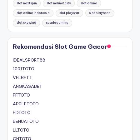
slot nextspin
slot nolimit city
slot online
slot online indonesia
slot playstar
slot playtech
slot skywind
spadegaming
Rekomendasi Slot Game Gacor
IDEALSPORT88
1001TOTO
VELBETT
ANGKASABET
FFTOTO
APPLETOTO
HDTOTO
BENUATOTO
LLTOTO
GNTOTO