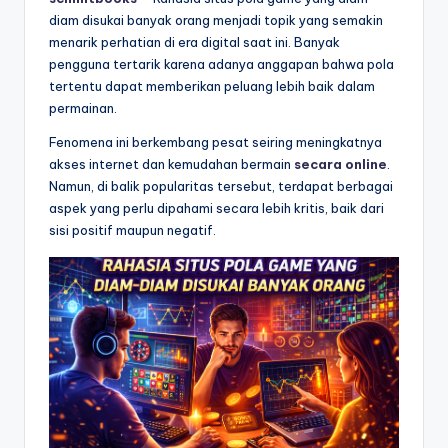
diam disukai banyak orang menjadi topik yang semakin
menarik perhatian di era digital saat ini. Banyak
pengguna tertarik karena adanya anggapan bahwa pola
tertentu dapat memberikan peluang lebih baik dalam
permainan.
Fenomena ini berkembang pesat seiring meningkatnya
akses internet dan kemudahan bermain
secara online
.
Namun, di balik popularitas tersebut, terdapat berbagai
aspek yang perlu dipahami secara lebih kritis, baik dari
sisi positif maupun negatif.