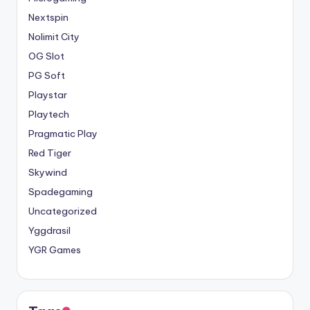
Nextspin
Nolimit City
OG Slot
PG Soft
Playstar
Playtech
Pragmatic Play
Red Tiger
Skywind
Spadegaming
Uncategorized
Yggdrasil
YGR Games