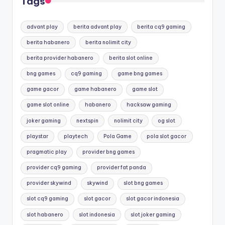
Tags
advant play
berita advant play
berita cq9 gaming
berita habanero
berita nolimit city
berita provider habanero
berita slot online
bng games
cq9 gaming
game bng games
game gacor
game habanero
game slot
game slot online
habanero
hacksaw gaming
joker gaming
nextspin
nolimit city
og slot
playstar
playtech
Pola Game
pola slot gacor
pragmatic play
provider bng games
provider cq9 gaming
provider fat panda
provider skywind
skywind
slot bng games
slot cq9 gaming
slot gacor
slot gacor indonesia
slot habanero
slot indonesia
slot joker gaming