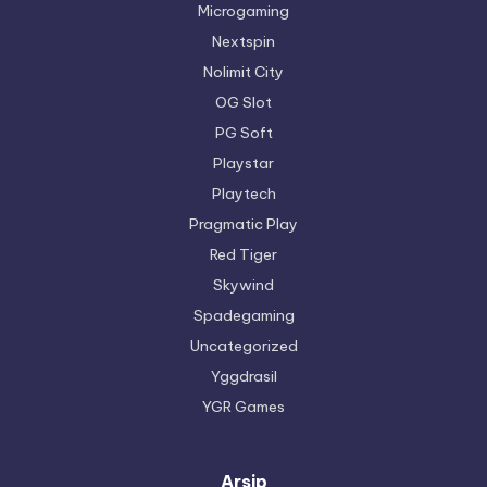
Microgaming
Nextspin
Nolimit City
OG Slot
PG Soft
Playstar
Playtech
Pragmatic Play
Red Tiger
Skywind
Spadegaming
Uncategorized
Yggdrasil
YGR Games
Arsip