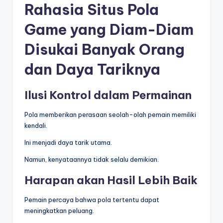
Rahasia Situs Pola
Game yang Diam-Diam
Disukai Banyak Orang
dan Daya Tariknya
Ilusi Kontrol dalam Permainan
Pola memberikan perasaan seolah-olah pemain memiliki
kendali.
Ini menjadi daya tarik utama.
Namun, kenyataannya tidak selalu demikian.
Harapan akan Hasil Lebih Baik
Pemain percaya bahwa pola tertentu dapat
meningkatkan peluang.