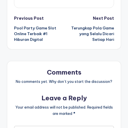
Post
Previous Post
Next Post
Pool Party Game Slot
Terungkap Pola Game
navigation
Online Terbaik #1
yang Selalu Dicari
Hiburan Digital
Setiap Hari
Comments
No comments yet. Why don’t you start the discussion?
Leave a Reply
Your email address will not be published.
Required fields
are marked
*