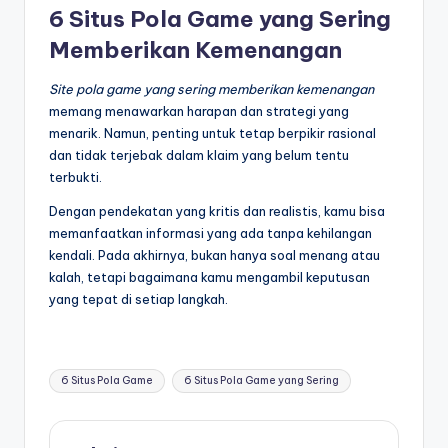
6 Situs Pola Game yang Sering
Memberikan Kemenangan
Site pola game yang sering memberikan kemenangan
memang menawarkan harapan dan strategi yang
menarik. Namun, penting untuk tetap berpikir rasional
dan tidak terjebak dalam klaim yang belum tentu
terbukti.
Dengan pendekatan yang kritis dan realistis, kamu bisa
memanfaatkan informasi yang ada tanpa kehilangan
kendali. Pada akhirnya, bukan hanya soal menang atau
kalah, tetapi bagaimana kamu mengambil keputusan
yang tepat di setiap langkah.
Tags:
6 Situs Pola Game
6 Situs Pola Game yang Sering