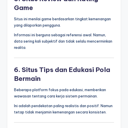
Game
Situs ini menilai game berdasarkan tingkat kemenangan
yang dilaporkan pengguna.
Informasi ini berguna sebagai referensi awal. Namun,
data sering kali subjektif dan tidak selalu mencerminkan
realita.
6. Situs Tips dan Edukasi Pola
Bermain
Beberapa platform fokus pada edukasi, memberikan
wawasan tentang cara kerja sistem permainan.
Ini adalah pendekatan paling realistis dan positif. Namun
tetap tidak menjamin kemenangan secara konsisten.