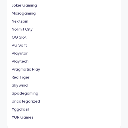
Joker Gaming
Microgaming
Nextspin
Nolimit City
OG Slot
PG Soft
Playstar
Playtech
Pragmatic Play
Red Tiger
Skywind
Spadegaming
Uncategorized
Yggdrasil
YGR Games