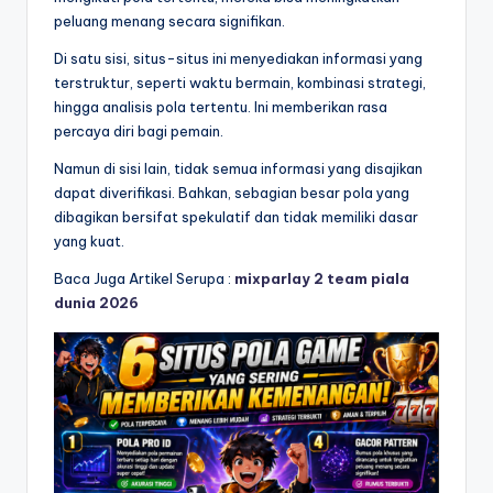
peluang menang secara signifikan.
Di satu sisi, situs-situs ini menyediakan informasi yang
terstruktur, seperti waktu bermain, kombinasi strategi,
hingga analisis pola tertentu. Ini memberikan rasa
percaya diri bagi pemain.
Namun di sisi lain, tidak semua informasi yang disajikan
dapat diverifikasi. Bahkan, sebagian besar pola yang
dibagikan bersifat spekulatif dan tidak memiliki dasar
yang kuat.
Baca Juga Artikel Serupa :
mixparlay 2 team piala
dunia 2026