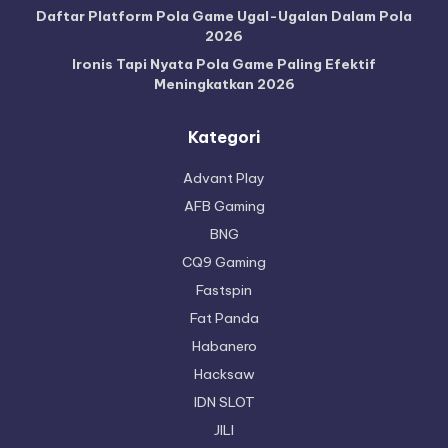
Daftar Platform Pola Game Ugal-Ugalan Dalam Pola
2026
Ironis Tapi Nyata Pola Game Paling Efektif
Meningkatkan 2026
Kategori
Advant Play
AFB Gaming
BNG
CQ9 Gaming
Fastspin
Fat Panda
Habanero
Hacksaw
IDN SLOT
JILI