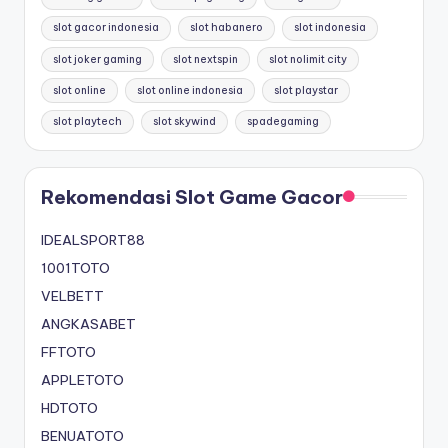
slot gacor indonesia
slot habanero
slot indonesia
slot joker gaming
slot nextspin
slot nolimit city
slot online
slot online indonesia
slot playstar
slot playtech
slot skywind
spadegaming
Rekomendasi Slot Game Gacor
IDEALSPORT88
1001TOTO
VELBETT
ANGKASABET
FFTOTO
APPLETOTO
HDTOTO
BENUATOTO