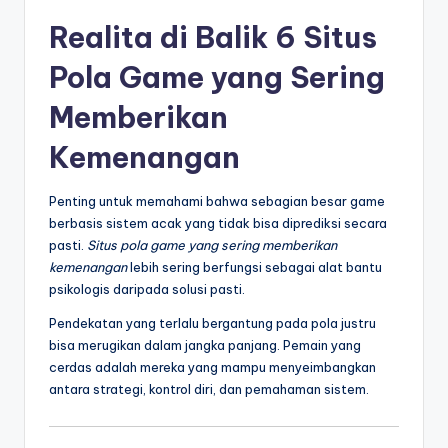
Realita di Balik 6 Situs
Pola Game yang Sering
Memberikan
Kemenangan
Penting untuk memahami bahwa sebagian besar game
berbasis sistem acak yang tidak bisa diprediksi secara
pasti.
Situs pola game yang sering memberikan
kemenangan
lebih sering berfungsi sebagai alat bantu
psikologis daripada solusi pasti.
Pendekatan yang terlalu bergantung pada pola justru
bisa merugikan dalam jangka panjang. Pemain yang
cerdas adalah mereka yang mampu menyeimbangkan
antara strategi, kontrol diri, dan pemahaman sistem.