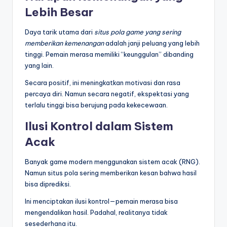
Lebih Besar
Daya tarik utama dari
situs pola game yang sering
memberikan kemenangan
adalah janji peluang yang lebih
tinggi. Pemain merasa memiliki “keunggulan” dibanding
yang lain.
Secara positif, ini meningkatkan motivasi dan rasa
percaya diri. Namun secara negatif, ekspektasi yang
terlalu tinggi bisa berujung pada kekecewaan.
Ilusi Kontrol dalam Sistem
Acak
Banyak game modern menggunakan sistem acak (RNG).
Namun situs pola sering memberikan kesan bahwa hasil
bisa diprediksi.
Ini menciptakan ilusi kontrol—pemain merasa bisa
mengendalikan hasil. Padahal, realitanya tidak
sesederhana itu.