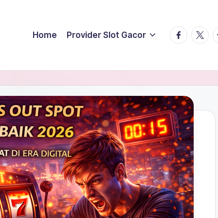
facebook.
twitte
t
Home
Provider Slot Gacor