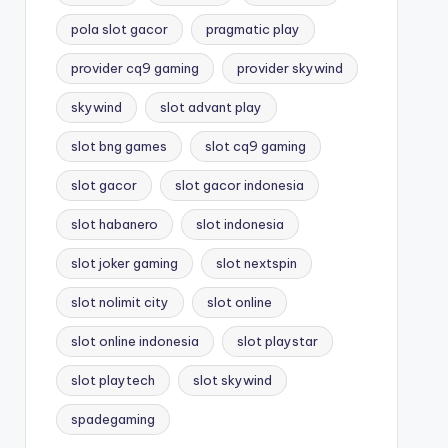
pola slot gacor
pragmatic play
provider cq9 gaming
provider skywind
skywind
slot advant play
slot bng games
slot cq9 gaming
slot gacor
slot gacor indonesia
slot habanero
slot indonesia
slot joker gaming
slot nextspin
slot nolimit city
slot online
slot online indonesia
slot playstar
slot playtech
slot skywind
spadegaming