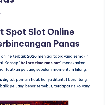
s
t Spot Slot Online
Perbincangan Panas
 online terbaik 2026 menjadi topik yang semakin
al. Konsep “
before time runs out
” menekankan
emanfaatkan peluang sebelum momentum hilang.
digital, pemain tidak hanya dituntut beruntung,
balik peluang besar tersebut, terdapat risiko yang