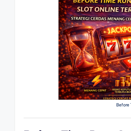
Before