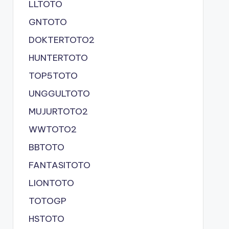
LLTOTO
GNTOTO
DOKTERTOTO2
HUNTERTOTO
TOP5TOTO
UNGGULTOTO
MUJURTOTO2
WWTOTO2
BBTOTO
FANTASITOTO
LIONTOTO
TOTOGP
HSTOTO