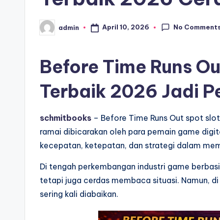
No Comment
April 10, 2026
admin
Posted
by
Before Time Runs Ou
Terbaik 2026 Jadi 
schmitbooks
– Before Time Runs Out spot slot
ramai dibicarakan oleh para pemain game digit
kecepatan, ketepatan, dan strategi dalam m
Di tengah perkembangan industri game berbasis 
tetapi juga cerdas membaca situasi. Namun, di 
sering kali diabaikan.