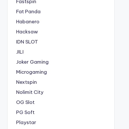
Fastspin
Fat Panda
Habanero
Hacksaw
IDN SLOT
JILI
Joker Gaming
Microgaming
Nextspin
Nolimit City
OG Slot
PG Soft
Playstar