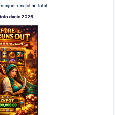
menjadi kesalahan fatal.
iala dunia 2026