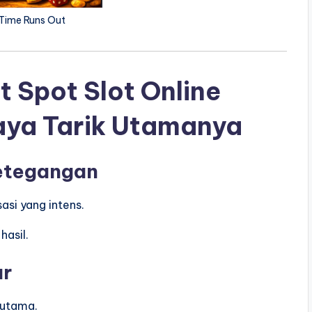
 Time Runs Out
t Spot Slot Online
aya Tarik Utamanya
etegangan
si yang intens.
hasil.
ar
 utama.