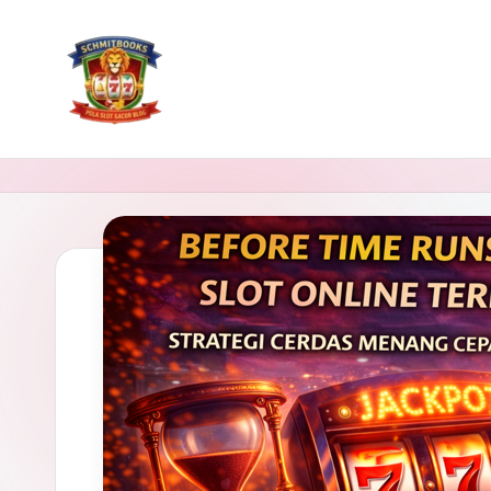
Skip
to
content