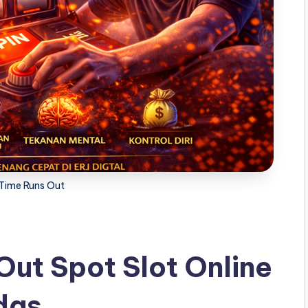
 Time Runs Out
Out Spot Slot Online
das