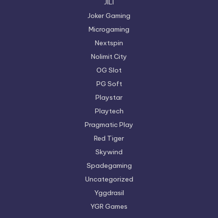
JILI
Joker Gaming
Microgaming
Nextspin
Nolimit City
OG Slot
PG Soft
Playstar
Playtech
Pragmatic Play
Red Tiger
Skywind
Spadegaming
Uncategorized
Yggdrasil
YGR Games