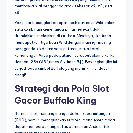
membawa nilai pengganda acak sebesar
x2, x3, atau
x5
.
Yang luar biasa, jika terdapat lebih dari satu Wild dalam
satu kombinasi kemenangan, nilai mereka tidak
dijumlahkan, melainkan
dikalikan
. Misalnya, jika Anda
mendapatkan tiga buah Wild dengan masing-masing
pengganda x5 dalam satu putaran, maka total
kemenangan Anda pada putaran tersebut akan dikalikan
dengan
125x
(
$5 \times 5 \times 5$
). Bayangkan jika ini
terjadi pada simbol Buffalo yang memiliki nilai dasar
tinggi!
Strategi dan Pola Slot
Gacor Buffalo King
Bermain slot memang mengandalkan keberuntungan
(RNG), namun menggunakan strategi manajemen modal
dapat memperpanjang nafas permainan Anda untuk