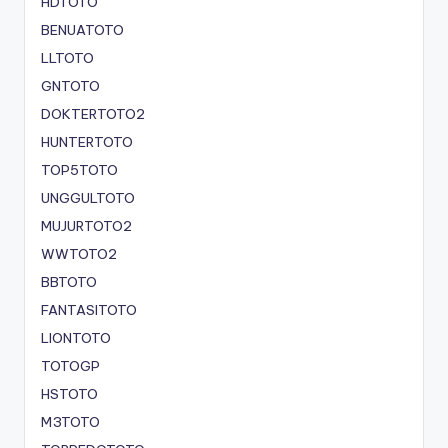
HDTOTO
BENUATOTO
LLTOTO
GNTOTO
DOKTERTOTO2
HUNTERTOTO
TOP5TOTO
UNGGULTOTO
MUJURTOTO2
WWTOTO2
BBTOTO
FANTASITOTO
LIONTOTO
TOTOGP
HSTOTO
M3TOTO