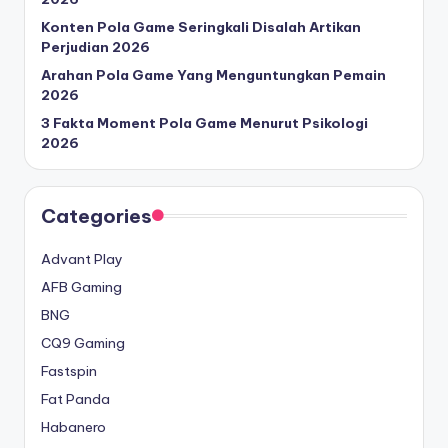
Konten Pola Game Seringkali Disalah Artikan
Perjudian 2026
Arahan Pola Game Yang Menguntungkan Pemain
2026
3 Fakta Moment Pola Game Menurut Psikologi
2026
Categories
Advant Play
AFB Gaming
BNG
CQ9 Gaming
Fastspin
Fat Panda
Habanero