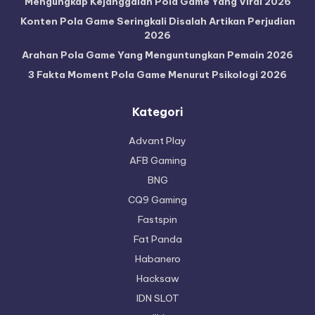
Mengungkap Kejanggalan Pola Game Yang Viral 2026
Konten Pola Game Seringkali Disalah Artikan Perjudian
2026
Arahan Pola Game Yang Menguntungkan Pemain 2026
3 Fakta Moment Pola Game Menurut Psikologi 2026
Kategori
Advant Play
AFB Gaming
BNG
CQ9 Gaming
Fastspin
Fat Panda
Habanero
Hacksaw
IDN SLOT