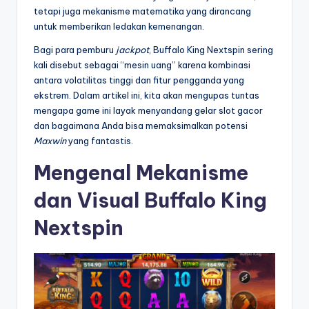
tetapi juga mekanisme matematika yang dirancang
untuk memberikan ledakan kemenangan.
Bagi para pemburu
jackpot
, Buffalo King Nextspin sering
kali disebut sebagai “mesin uang” karena kombinasi
antara volatilitas tinggi dan fitur pengganda yang
ekstrem. Dalam artikel ini, kita akan mengupas tuntas
mengapa game ini layak menyandang gelar slot gacor
dan bagaimana Anda bisa memaksimalkan potensi
Maxwin
yang fantastis.
Mengenal Mekanisme
dan Visual Buffalo King
Nextspin