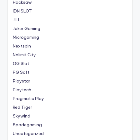
Hacksaw
IDN SLOT
JILI
Joker Gaming
Microgaming
Nextspin
Nolimit City
OG Slot
PG Soft
Playstar
Playtech
Pragmatic Play
Red Tiger
Skywind
Spadegaming
Uncategorized