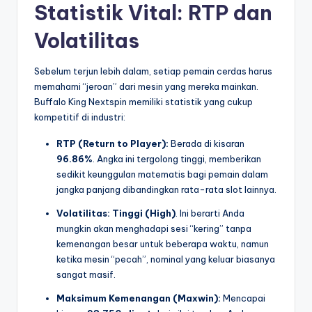
Statistik Vital: RTP dan
Volatilitas
Sebelum terjun lebih dalam, setiap pemain cerdas harus
memahami “jeroan” dari mesin yang mereka mainkan.
Buffalo King Nextspin memiliki statistik yang cukup
kompetitif di industri:
RTP (Return to Player):
Berada di kisaran
96.86%
. Angka ini tergolong tinggi, memberikan
sedikit keunggulan matematis bagi pemain dalam
jangka panjang dibandingkan rata-rata slot lainnya.
Volatilitas:
Tinggi (High)
. Ini berarti Anda
mungkin akan menghadapi sesi “kering” tanpa
kemenangan besar untuk beberapa waktu, namun
ketika mesin “pecah”, nominal yang keluar biasanya
sangat masif.
Maksimum Kemenangan (Maxwin):
Mencapai