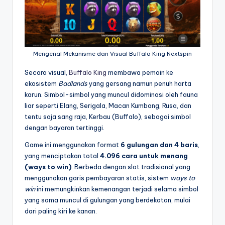
Mengenal Mekanisme dan Visual Buffalo King Nextspin
Secara visual,
Buffalo King
membawa pemain ke
ekosistem
Badlands
yang gersang namun penuh harta
karun. Simbol-simbol yang muncul didominasi oleh fauna
liar seperti Elang, Serigala, Macan Kumbang, Rusa, dan
tentu saja sang raja, Kerbau (Buffalo), sebagai simbol
dengan bayaran tertinggi.
Game ini menggunakan format
6 gulungan dan 4 baris
,
yang menciptakan total
4.096 cara untuk menang
(ways to win)
. Berbeda dengan slot tradisional yang
menggunakan garis pembayaran statis, sistem
ways to
win
ini memungkinkan kemenangan terjadi selama simbol
yang sama muncul di gulungan yang berdekatan, mulai
dari paling kiri ke kanan.