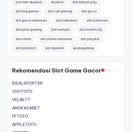
provider skywind
skywind
slot advant play
slot bng games
slot cq9 gaming
slot gacor
slot gacor indonesia
slot habanero
slot indonesia
slot joker gaming
slot nextspin
slot nolimit city
slot online
slot online indonesia
slot playstar
slot playtech
slot skywind
spadegaming
Rekomendasi Slot Game Gacor
IDEALSPORT88
1001TOTO
VELBETT
ANGKASABET
FFTOTO
APPLETOTO