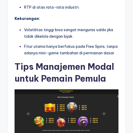
RTP di atas rata-rata industri.
Kekurangan:
Volatilitas tinggi bisa sangat menguras saldo jika
tidak dikelola dengan bijak.
Fitur utama hanya berfokus pada Free Spins, tanpa
adanya mini-game tambahan di permainan dasar.
Tips Manajemen Modal
untuk Pemain Pemula