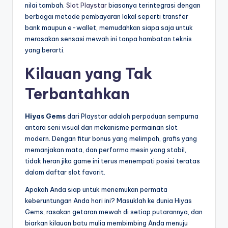
nilai tambah.
Slot Playstar
biasanya terintegrasi dengan
berbagai metode pembayaran lokal seperti transfer
bank maupun e-wallet, memudahkan siapa saja untuk
merasakan sensasi mewah ini tanpa hambatan teknis
yang berarti.
Kilauan yang Tak
Terbantahkan
Hiyas Gems
dari Playstar adalah perpaduan sempurna
antara seni visual dan mekanisme permainan slot
modern. Dengan fitur bonus yang melimpah, grafis yang
memanjakan mata, dan performa mesin yang stabil,
tidak heran jika game ini terus menempati posisi teratas
dalam daftar slot favorit.
Apakah Anda siap untuk menemukan permata
keberuntungan Anda hari ini? Masuklah ke dunia Hiyas
Gems, rasakan getaran mewah di setiap putarannya, dan
biarkan kilauan batu mulia membimbing Anda menuju