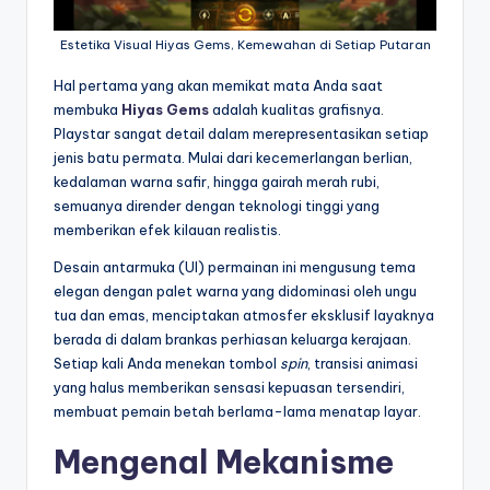
Estetika Visual Hiyas Gems, Kemewahan di Setiap Putaran
Hal pertama yang akan memikat mata Anda saat
membuka
Hiyas Gems
adalah kualitas grafisnya.
Playstar sangat detail dalam merepresentasikan setiap
jenis batu permata. Mulai dari kecemerlangan berlian,
kedalaman warna safir, hingga gairah merah rubi,
semuanya dirender dengan teknologi tinggi yang
memberikan efek kilauan realistis.
Desain antarmuka (UI) permainan ini mengusung tema
elegan dengan palet warna yang didominasi oleh ungu
tua dan emas, menciptakan atmosfer eksklusif layaknya
berada di dalam brankas perhiasan keluarga kerajaan.
Setiap kali Anda menekan tombol
spin
, transisi animasi
yang halus memberikan sensasi kepuasan tersendiri,
membuat pemain betah berlama-lama menatap layar.
Mengenal Mekanisme