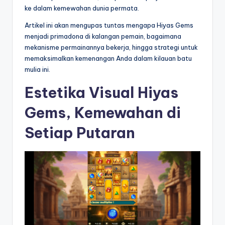
ke dalam kemewahan dunia permata.
Artikel ini akan mengupas tuntas mengapa Hiyas Gems
menjadi primadona di kalangan pemain, bagaimana
mekanisme permainannya bekerja, hingga strategi untuk
memaksimalkan kemenangan Anda dalam kilauan batu
mulia ini.
Estetika Visual Hiyas
Gems, Kemewahan di
Setiap Putaran