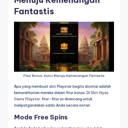
Fantastis
Fitur Bonus, Kunci Menuju Kemenangan Fantastis
Apa yang membuat slot Playstar begitu dicintai adalah
kemurahhatian mereka dalam fitur bonus. Di
Slot Hiyas
Gems Playstar
, fitur-fitur ini dirancang untuk
melipatgandakan saldo Anda secara instan.
Mode Free Spins