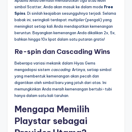
Apabila Anda berhasil mendaratkan tiga atau lebih
simbol Scatter, Anda akan masuk ke dalam mode
Free
Spins
. Di sinilah keajaiban sesungguhnya terjadi. Selama
babak ini, seringkali terdapat
multiplier
(pengali) yang
meningkat setiap kali Anda mendapatkan kemenangan
beruntun. Bayangkan kemenangan Anda dikalikan 2x, 5x,
bahkan hingga 10x lipat dalam satu putaran gratis!
Re-spin dan Cascading Wins
Beberapa variasi mekanik dalam Hiyas Gems
mengadopsi sistem
cascading
. Artinya, setiap simbol
yang membentuk kemenangan akan pecah dan
digantikan oleh simbol baru yang jatuh dari atas. Ini
memungkinkan Anda meraih kemenangan bertubi-tubi
hanya dalam satu kali taruhan.
Mengapa Memilih
Playstar sebagai