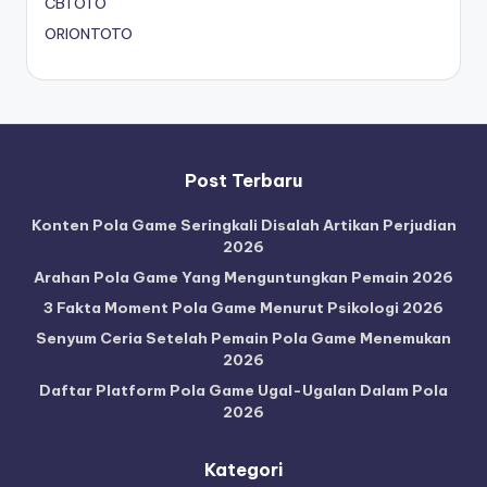
CBTOTO
ORIONTOTO
Post Terbaru
Konten Pola Game Seringkali Disalah Artikan Perjudian
2026
Arahan Pola Game Yang Menguntungkan Pemain 2026
3 Fakta Moment Pola Game Menurut Psikologi 2026
Senyum Ceria Setelah Pemain Pola Game Menemukan
2026
Daftar Platform Pola Game Ugal-Ugalan Dalam Pola
2026
Kategori