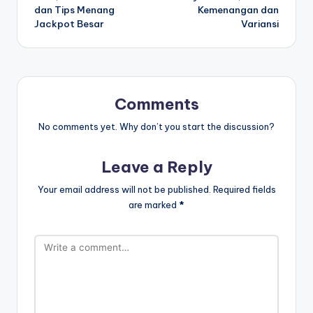
dan Tips Menang
Kemenangan dan
Jackpot Besar
Variansi
Comments
No comments yet. Why don’t you start the discussion?
Leave a Reply
Your email address will not be published.
Required fields
are marked
*