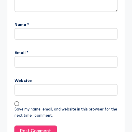
Name
*
Email
*
Website
Save my name, email, and website in this browser for the
next time I comment.