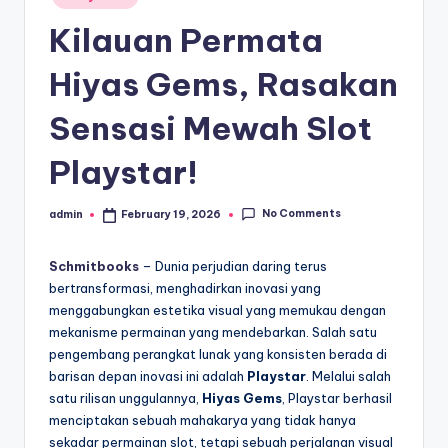
in
Kilauan Permata
Hiyas Gems, Rasakan
Sensasi Mewah Slot
Playstar!
No Comments
admin
February 19, 2026
Posted
by
Schmitbooks
– Dunia perjudian daring terus
bertransformasi, menghadirkan inovasi yang
menggabungkan estetika visual yang memukau dengan
mekanisme permainan yang mendebarkan. Salah satu
pengembang perangkat lunak yang konsisten berada di
barisan depan inovasi ini adalah
Playstar
. Melalui salah
satu rilisan unggulannya,
Hiyas Gems
, Playstar berhasil
menciptakan sebuah mahakarya yang tidak hanya
sekadar permainan slot, tetapi sebuah perjalanan visual