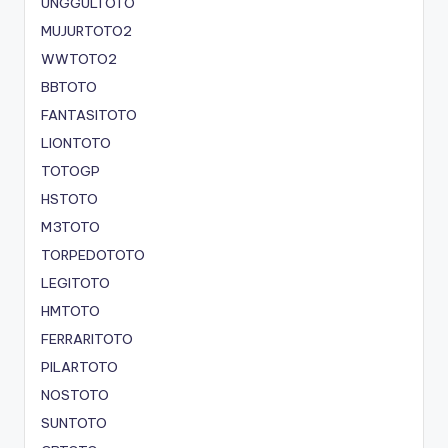
UNGGULTOTO
MUJURTOTO2
WWTOTO2
BBTOTO
FANTASITOTO
LIONTOTO
TOTOGP
HSTOTO
M3TOTO
TORPEDOTOTO
LEGITOTO
HMTOTO
FERRARITOTO
PILARTOTO
NOSTOTO
SUNTOTO