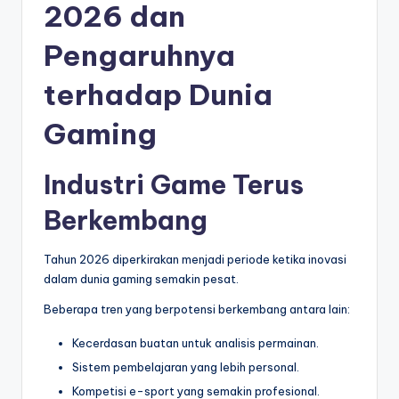
2026 dan
Pengaruhnya
terhadap Dunia
Gaming
Industri Game Terus
Berkembang
Tahun 2026 diperkirakan menjadi periode ketika inovasi
dalam dunia gaming semakin pesat.
Beberapa tren yang berpotensi berkembang antara lain:
Kecerdasan buatan untuk analisis permainan.
Sistem pembelajaran yang lebih personal.
Kompetisi e-sport yang semakin profesional.