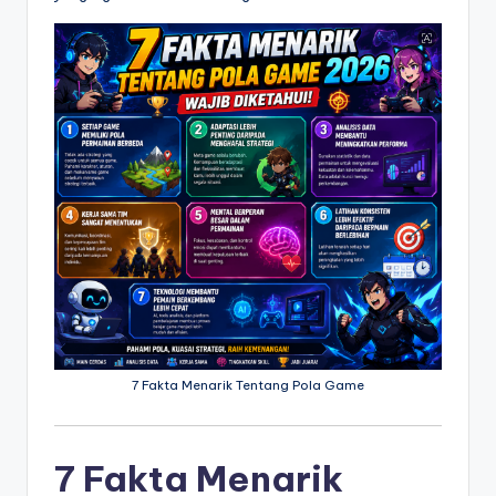
7 Fakta Menarik Tentang Pola Game
7 Fakta Menarik