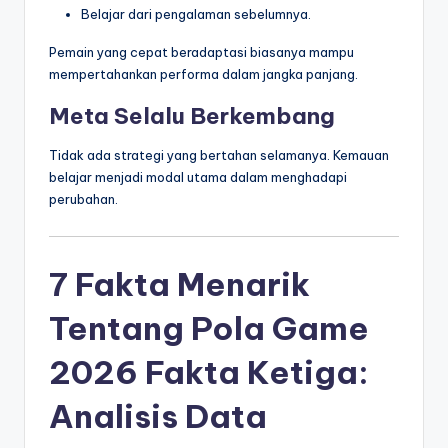
Belajar dari pengalaman sebelumnya.
Pemain yang cepat beradaptasi biasanya mampu
mempertahankan performa dalam jangka panjang.
Meta Selalu Berkembang
Tidak ada strategi yang bertahan selamanya. Kemauan
belajar menjadi modal utama dalam menghadapi
perubahan.
7 Fakta Menarik
Tentang Pola Game
2026 Fakta Ketiga:
Analisis Data