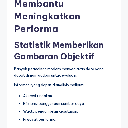
Membantu
Meningkatkan
Performa
Statistik Memberikan
Gambaran Objektif
Banyak permainan modern menyediakan data yang
dapat dimanfaatkan untuk evaluasi.
Informasi yang dapat dianalisis meliputi:
Akurasi tindakan.
Efisiensi penggunaan sumber daya.
Waktu pengambilan keputusan.
Riwayat performa.