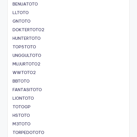
BENUATOTO
LLTOTO
GNTOTO
DOKTERTOTO2
HUNTERTOTO
TOP5TOTO
UNGGULTOTO
MUJURTOTO2
WWTOTO2
BBTOTO
FANTASITOTO
LIONTOTO
TOTOGP
HSTOTO
M3TOTO
TORPEDOTOTO