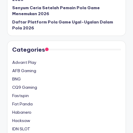
Senyum Ceria Setelah Pemain Pola Game
Menemukan 2026
Daftar Platform Pola Game Ugal-Ugalan Dalam
Pola 2026
Categories
Advant Play
AFB Gaming
BNG
CQ9 Gaming
Fastspin
Fat Panda
Habanero
Hacksaw
IDN SLOT