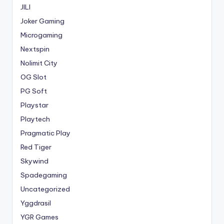
JILI
Joker Gaming
Microgaming
Nextspin
Nolimit City
OG Slot
PG Soft
Playstar
Playtech
Pragmatic Play
Red Tiger
Skywind
Spadegaming
Uncategorized
Yggdrasil
YGR Games