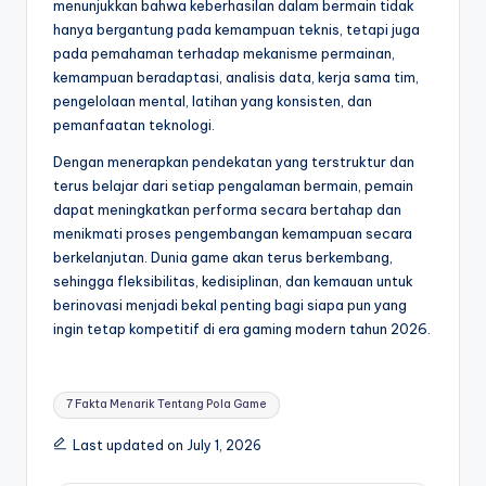
menunjukkan bahwa keberhasilan dalam bermain tidak
hanya bergantung pada kemampuan teknis, tetapi juga
pada pemahaman terhadap mekanisme permainan,
kemampuan beradaptasi, analisis data, kerja sama tim,
pengelolaan mental, latihan yang konsisten, dan
pemanfaatan teknologi.
Dengan menerapkan pendekatan yang terstruktur dan
terus belajar dari setiap pengalaman bermain, pemain
dapat meningkatkan performa secara bertahap dan
menikmati proses pengembangan kemampuan secara
berkelanjutan. Dunia game akan terus berkembang,
sehingga fleksibilitas, kedisiplinan, dan kemauan untuk
berinovasi menjadi bekal penting bagi siapa pun yang
ingin tetap kompetitif di era gaming modern tahun 2026.
Tags:
7 Fakta Menarik Tentang Pola Game
Last updated on July 1, 2026