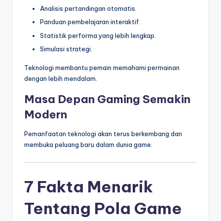
Analisis pertandingan otomatis.
Panduan pembelajaran interaktif.
Statistik performa yang lebih lengkap.
Simulasi strategi.
Teknologi membantu pemain memahami permainan
dengan lebih mendalam.
Masa Depan Gaming Semakin
Modern
Pemanfaatan teknologi akan terus berkembang dan
membuka peluang baru dalam dunia game.
7 Fakta Menarik
Tentang Pola Game