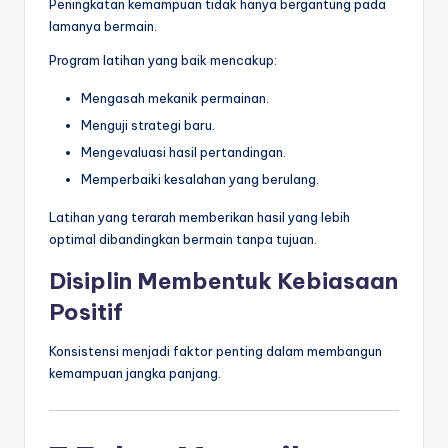
Peningkatan kemampuan tidak hanya bergantung pada
lamanya bermain.
Program latihan yang baik mencakup:
Mengasah mekanik permainan.
Menguji strategi baru.
Mengevaluasi hasil pertandingan.
Memperbaiki kesalahan yang berulang.
Latihan yang terarah memberikan hasil yang lebih
optimal dibandingkan bermain tanpa tujuan.
Disiplin Membentuk Kebiasaan
Positif
Konsistensi menjadi faktor penting dalam membangun
kemampuan jangka panjang.